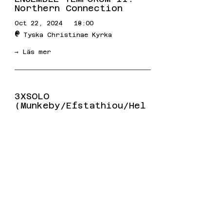
Northern Connection
Oct 22, 2024
18:00
@
Tyska Christinae Kyrka
→ Läs mer
3XSOLO
(Munkeby/Efstathiou/Hel
lgren)
Nov 5, 2024
18:00
@
Bubblan
→ Läs mer
GLOW COLLECTIVE I.