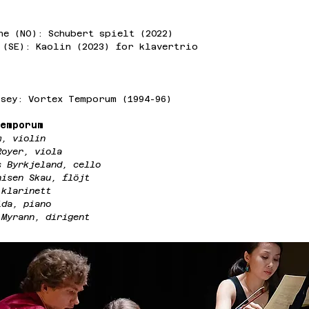
ne (NO): Schubert spielt (2022)
 (SE): Kaolin (2023) for klavertrio
sey: Vortex Temporum (1994-96)
Temporum
m, violin
Royer, viola
s Byrkjeland, cello
hisen Skau, flöjt
 klarinett
ida, piano
 Myrann, dirigent