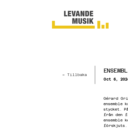
ENSEMB
← Tillbaka
Oct 6, 202
Gérard Gri
ensemble k
stycket. P
från den f
ensemble k
förskjuts.