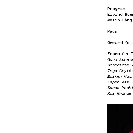
Program
Eivind Bue
Malin Bång
Paus
Gerard Gri
Ensemble 
Guro Ashei
Bénédicte 
Inga Grytå
Maiken Mat
Espen Aas,
Sanae Yosh
Kai Grinde