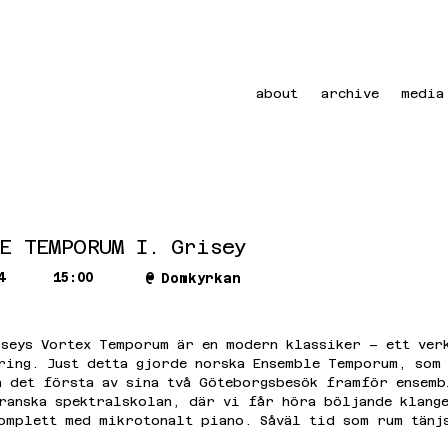
about
archive
media
LE TEMPORUM I. Grisey
4
15:00
@
Domkyrkan
seys Vortex Temporum är en modern klassiker – ett verk
ring. Just detta gjorde norska Ensemble Temporum, som 
å det första av sina två Göteborgsbesök framför ensemb
ranska spektralskolan, där vi får höra böljande klang
omplett med mikrotonalt piano. Såväl tid som rum tänj