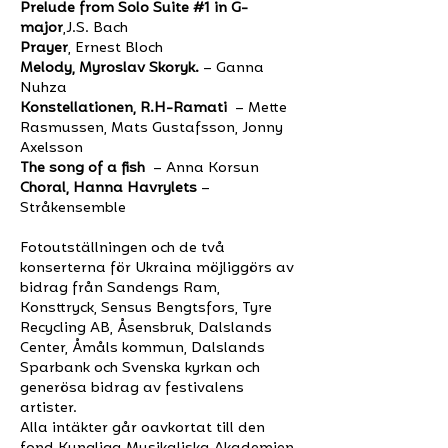
Prelude from Solo Suite #1 in G-
major
,J.S. Bach
Prayer
, Ernest Bloch
Melody, Myroslav Skoryk.
– Ganna
Nuhza
Konstellationen, R.H-Ramati
– Mette
Rasmussen, Mats Gustafsson, Jonny
Axelsson
The song of a fish
– Anna Korsun
Choral, Hanna Havrylets
–
Stråkensemble
Fotoutställningen och de två
konserterna för Ukraina möjliggörs av
bidrag från Sandengs Ram,
Konsttryck, Sensus Bengtsfors, Tyre
Recycling AB, Åsensbruk, Dalslands
Center, Åmåls kommun, Dalslands
Sparbank och Svenska kyrkan och
generösa bidrag av festivalens
artister.
Alla intäkter går oavkortat till den