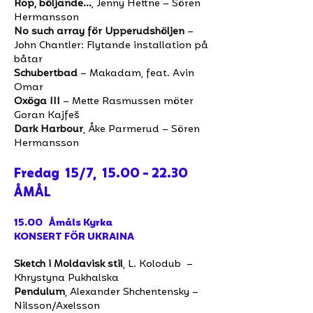
Rop, böljande…
, Jenny Hettne – Sören
Hermansson
No such array för Upperudshöljen
–
John Chantler: Flytande installation på
båtar
Schubertbad
– Makadam, feat. Avin
Omar
Oxöga III
– Mette Rasmussen möter
Goran Kajfeš
Dark Harbour
, Åke Parmerud – Sören
Hermansson
Fredag 15/7,
15.00 - 22.30
ÅMÅL
15.00 Åmåls Kyrka
KONSERT FÖR UKRAINA
Sketch i Moldavisk stil
, L. Kolodub –
Khrystyna Pukhalska
Pendulum
, Alexander Shchentensky –
Nilsson/Axelsson