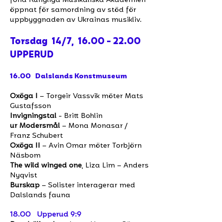
fond Kungliga Musikaliska Akademien
öppnat för samordning av stöd för
uppbyggnaden av Ukrainas musikliv.
Torsdag 14/7,
16.00 - 22.00
UPPERUD
16.00 Dalslands Konstmuseum
Oxöga I
– Torgeir Vassvik möter Mats
Gustafsson
Invigningstal
- Britt Bohlin
ur Modersmål
– Mona Monasar /
Franz Schubert
Oxöga II
– Avin Omar möter Torbjörn
Näsbom
The wild winged one
, Liza Lim – Anders
Nyqvist
Burskap
– Solister interagerar med
Dalslands fauna
18.00 Upperud 9:9