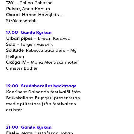
“26”
– Polina Pohozha
Pulsar
, Anna Korsun
Choral
, Hanna Havrylets –
Stråkensemble
17.00 Gamla Kyrkan
Urban pipes
– Erwan Keravec
Solo
– Torgeir Vassvik
Solitude
, Rebecca Saunders – My
Hellgren
Oxöga IV
– Mona Monasar möter
Christer Bothén
19.00 Stadshotellet backstage
Kontinent Dalsands festivalöl från
Brukskällans Bryggeri presenteras
med aptitretare från festivalens
artister.
21.00 Gamla kyrkan
Fire!
– Mats Gustafsson, Johan