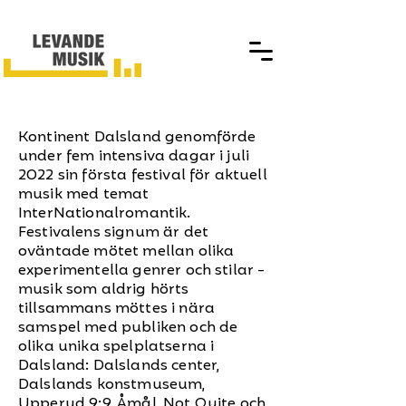
Kontinent Dalsland genomförde
under fem intensiva dagar i juli
2022 sin första festival för aktuell
musik med temat
InterNationalromantik.
Festivalens signum är det
oväntade mötet mellan olika
experimentella genrer och stilar -
musik som aldrig hörts
tillsammans möttes i nära
samspel med publiken och de
olika unika spelplatserna i
Dalsland: Dalslands center,
Dalslands konstmuseum,
Upperud 9:9, Åmål, Not Quite och