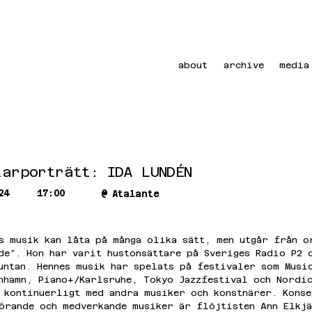
about
archive
media
tarporträtt: IDA LUNDÉN
24
17:00
@
Atalante
s musik kan låta på många olika sätt, men utgår från o
de”. Hon har varit hustonsättare på Sveriges Radio P2 
untan. Hennes musik har spelats på festivaler som Musi
nhamn, Piano+/Karlsruhe, Tokyo Jazzfestival och Nordic
 kontinuerligt med andra musiker och konstnärer. Konse
örande och medverkande musiker är flöjtisten Ann Elkjä