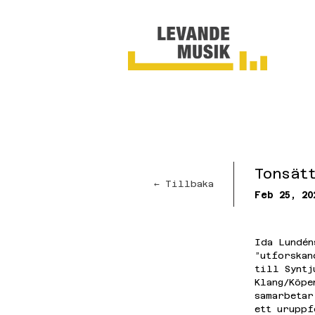
Tonsät
← Tillbaka
Feb 25, 20
Ida Lundén
”utforskan
till Syntj
Klang/Köpe
samarbetar
ett uruppf