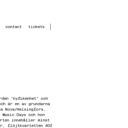
contact
tickets
rden ”nyfikenhet” och 
och är en av grundarna 
ca Nova/Helsingfors, 
 Music Days och hon 
rten innehåller minst 
r, flöjtkvartetten 40f 