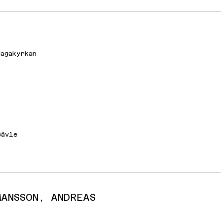
Hagakyrkan
Gävle
MANSSON, ANDREAS