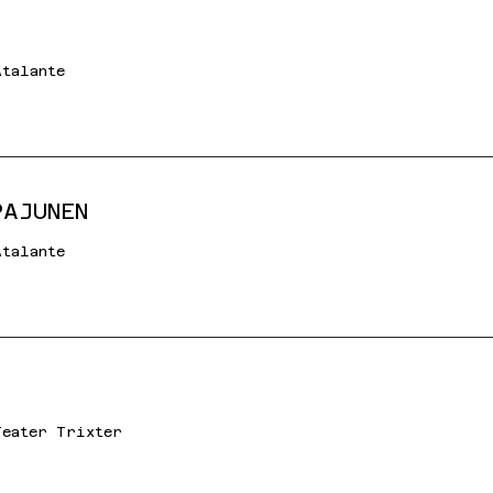
Atalante
PAJUNEN
Atalante
Teater Trixter