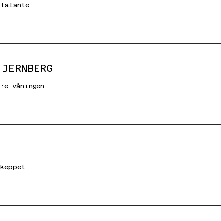
Atalante
 JERNBERG
3:e våningen
Skeppet