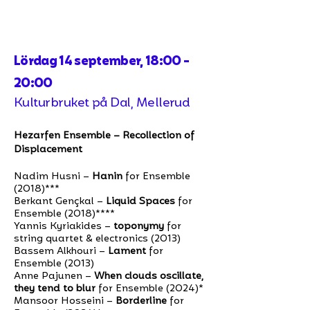
Lördag 14 september, 18:00 -
20:00
Kulturbruket på Dal, Mellerud
Hezarfen Ensemble – Recollection of
Displacement
Nadim Husni –
Hanin
for Ensemble
(2018)***
Berkant Gençkal –
Liquid Spaces
for
Ensemble (2018)****
Yannis Kyriakides –
toponymy
for
string quartet & electronics (2013)
Bassem Alkhouri –
Lament
for
Ensemble (2013)
Anne Pajunen –
When clouds oscillate,
they tend to blur
for Ensemble (2024)*
Mansoor Hosseini –
Borderline
for