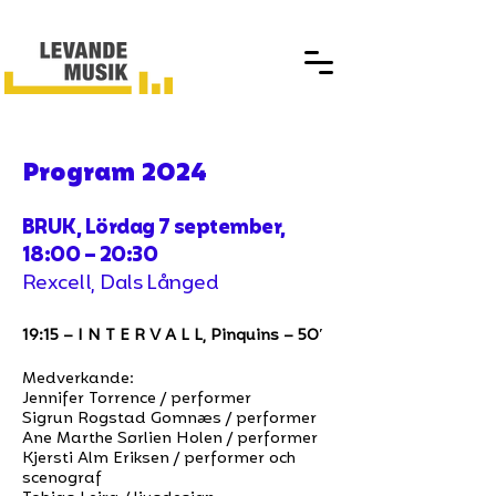
Program 2024
BRUK, Lördag 7 september,
18:00 – 20:30
Rexcell, Dals Långed
19:15 – I N T E R V A L L, Pinquins – 50′
Medverkande:
Jennifer Torrence / performer
Sigrun Rogstad Gomnæs / performer
Ane Marthe Sørlien Holen / performer
Kjersti Alm Eriksen / performer och
scenograf