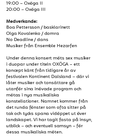
19:00 – Oxöga II
20:00 – Oxöga III
Medverkande:
Boa Pettersson / basklarinett
Olga Kovalenko / domra
No Deadline / dans
Musiker från Ensemble Hezarfen
Under denna konsert möts sex musiker
i duopar under titeln OXÖGA – ett
koncept känt från tidigare år av
festivalen Kontinent Dalsland – där vi
låter musiker och tonsättare gå
utanför sina inövade program och
mötas i nya musikaliska
konstellationer. Namnet kommer från
det runda fönster som ofta sitter på
tak och tycks spana vidöppet ut över
landskapet. Vi har tagit fasta på insyn,
utblick – och eventuell samsyn – för
dessa musikaliska möten.