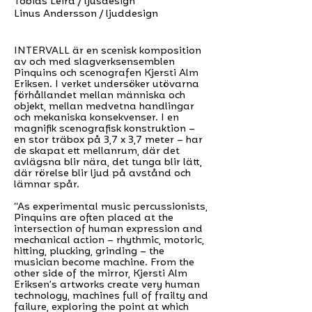
Tobias Leira / ljusdesign
Linus Andersson / ljuddesign
INTERVALL är en scenisk komposition
av och med slagverksensemblen
Pinquins och scenografen Kjersti Alm
Eriksen. I verket undersöker utövarna
förhållandet mellan människa och
objekt, mellan medvetna handlingar
och mekaniska konsekvenser. I en
magnifik scenografisk konstruktion –
en stor träbox på 3,7 x 3,7 meter – har
de skapat ett mellanrum, där det
avlägsna blir nära, det tunga blir lätt,
där rörelse blir ljud på avstånd och
lämnar spår.
“As experimental music percussionists,
Pinquins are often placed at the
intersection of human expression and
mechanical action – rhythmic, motoric,
hitting, plucking, grinding – the
musician become machine. From the
other side of the mirror, Kjersti Alm
Eriksen’s artworks create very human
technology, machines full of frailty and
failure, exploring the point at which