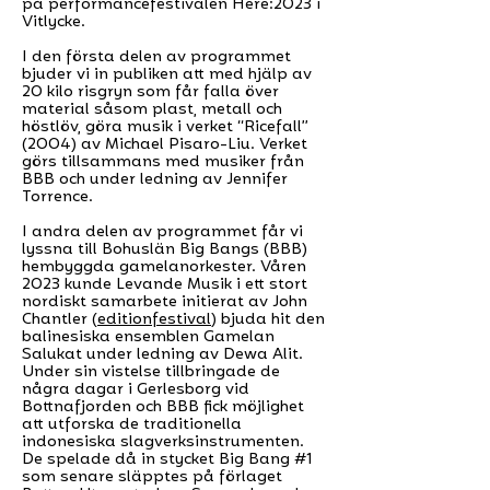
på performancefestivalen Here:2023 i
Vitlycke.
I den första delen av programmet
bjuder vi in publiken att med hjälp av
20 kilo risgryn som får falla över
material såsom plast, metall och
höstlöv, göra musik i verket “Ricefall”
(2004) av Michael Pisaro-Liu. Verket
görs tillsammans med musiker från
BBB och under ledning av Jennifer
Torrence.
I andra delen av programmet får vi
lyssna till Bohuslän Big Bangs (BBB)
hembyggda gamelanorkester. Våren
2023 kunde Levande Musik i ett stort
nordiskt samarbete initierat av John
Chantler (
editionfestival
) bjuda hit den
balinesiska ensemblen Gamelan
Salukat under ledning av Dewa Alit.
Under sin vistelse tillbringade de
några dagar i Gerlesborg vid
Bottnafjorden och BBB fick möjlighet
att utforska de traditionella
indonesiska slagverksinstrumenten.
De spelade då in stycket Big Bang #1
som senare släpptes på förlaget