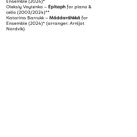
Ensemble (2024)*
Oleksiy Voytenko –
Epitaph
for piano &
cello (2003/2024)**
Katarina Barrukk –
Máddaráhkká
for
Ensemble (2024)* (arranger: Arnljot
Nordvik)
all pieces composed for Hezarfen
Ensemble
*world premiere – commissioned by
Kontinent Dalsland/Levande Musik
**world premiere of vc/pno version,
commissioned by Siemens
Foundation-Hezarfen Ensemble
***world premiere – commissioned by
Ruhrtriennale
**** commissioned by Ruhrtriennale
Medverkande:
Cem Önertürk / flöjt
Boa Petterson / klarinett, basklarinett
Müge Hendekli / piano
Bassem Alkhouri / kanun
Amy Salsgiver / slagverk
Özcan Ulucan / violin 1