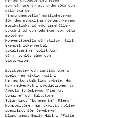
hennes djupaste intressen 
som sångare är att undersöka och 
utforska de 
”instrumentella” möjligheterna 
för den mänskliga rösten. Hennes 
musikaliska förråd innehåller 
också ljud och tekniker som ofta 
motsäger 
konventionella sångstilar, till 
exempel icke-verbal 
vokalisering, split ton-
sång, tonlös sång och 
distorsion. 
Musikteater och samtida opera 
spelar en viktig roll i 
hennes konstnärliga arbete. Hon 
har medverkat i produktioner av 
Arnold Schönbergs "Pierrot 
Lunaire" och Salvatore 
Sciarrinos "Lohengrin". Flera 
kompositörer har skrivit roller 
specifikt för Jernberg, 
bland annat Emily Hall i ‘Folie 