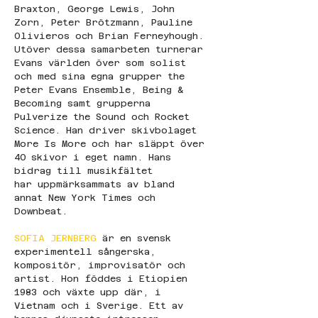
Braxton, George Lewis, John 
Zorn, Peter Brötzmann, Pauline 
Olivieros och Brian Ferneyhough. 
Utöver dessa samarbeten turnerar 
Evans världen över som solist 
och med sina egna grupper the 
Peter Evans Ensemble, Being & 
Becoming samt grupperna 
Pulverize the Sound och Rocket 
Science. Han driver skivbolaget 
More Is More och har släppt över 
40 skivor i eget namn. Hans 
bidrag till musikfältet 
har uppmärksammats av bland 
annat New York Times och 
Downbeat.
SOFIA JERNBERG 
är en svensk 
experimentell sångerska, 
kompositör, improvisatör och 
artist. Hon föddes i Etiopien 
1983 och växte upp där, i 
Vietnam och i Sverige. Ett av 