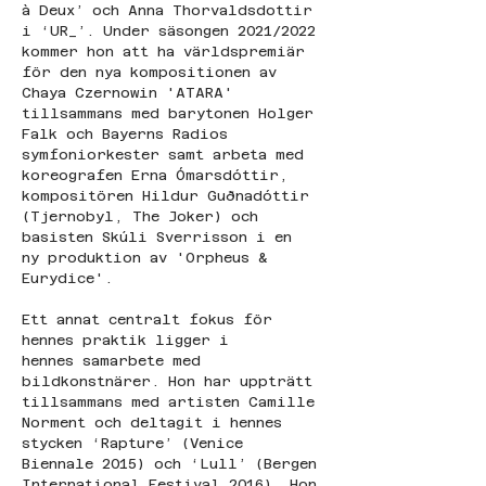
à Deux’ och Anna Thorvaldsdottir 
i ‘UR_’. Under säsongen 2021/2022 
kommer hon att ha världspremiär 
för den nya kompositionen av 
Chaya Czernowin 'ATARA' 
tillsammans med barytonen Holger 
Falk och Bayerns Radios 
symfoniorkester samt arbeta med 
koreografen Erna Ómarsdóttir, 
kompositören Hildur Guðnadóttir 
(Tjernobyl, The Joker) och 
basisten Skúli Sverrisson i en 
ny produktion av 'Orpheus & 
Eurydice'. 
Ett annat centralt fokus för 
hennes praktik ligger i 
hennes samarbete med 
bildkonstnärer. Hon har uppträtt 
tillsammans med artisten Camille 
Norment och deltagit i hennes 
stycken ‘Rapture’ (Venice 
Biennale 2015) och ‘Lull’ (Bergen 
International Festival 2016). Hon 