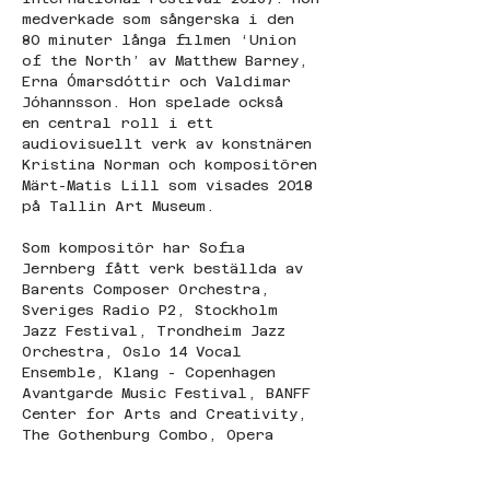
medverkade som sångerska i den 
80 minuter långa filmen ‘Union 
of the North’ av Matthew Barney, 
Erna Ómarsdóttir och Valdimar 
Jóhannsson. Hon spelade också 
en central roll i ett 
audiovisuellt verk av konstnären 
Kristina Norman och kompositören 
Märt-Matis Lill som visades 2018 
på Tallin Art Museum.
Som kompositör har Sofia 
Jernberg fått verk beställda av 
Barents Composer Orchestra, 
Sveriges Radio P2, Stockholm 
Jazz Festival, Trondheim Jazz 
Orchestra, Oslo 14 Vocal 
Ensemble, Klang - Copenhagen 
Avantgarde Music Festival, BANFF 
Center for Arts and Creativity, 
The Gothenburg Combo, Opera 
Nord och 
många kammarmusikensembler. I 