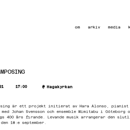
om
arkiv
media
MPOSING
21
17:00
@
Hagakyrkan
sing är ett projekt initierat av Hara Alonso, pianist
 med Johan Svensson och ensemble Mimitabu i Göteborg o
gs 400 års firande. Levande musik arrangerar den slutl
 den 18:e september.