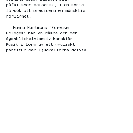
påfallande melodisk, i en serie 
försök att precisera en mänsklig 
rörlighet.
   Hanna Hartmans ”Foreign 
Fridges” har en råare och mer 
ögonblicksintensiv karaktär. 
Musik i form av ett grafiskt 
partitur där ljudkällorna delvis 
består av vardagsföremål som 
sätts i rotation. De fem 
satserna består av långsamma och 
glesa förlopp följda av snabbare 
och skarpare, och sammantagna 
bildar de en sorts klassicistisk 
konkretism. 
   De 40 fragmenten i Michael 
Pisaro-Lius ”Der erste Stern is 
das Letzte Haus” består av nästan 
ingenting. Några få toner här och 
där, avgränsade situationer där 
lyssnaren får fylla i det mesta 