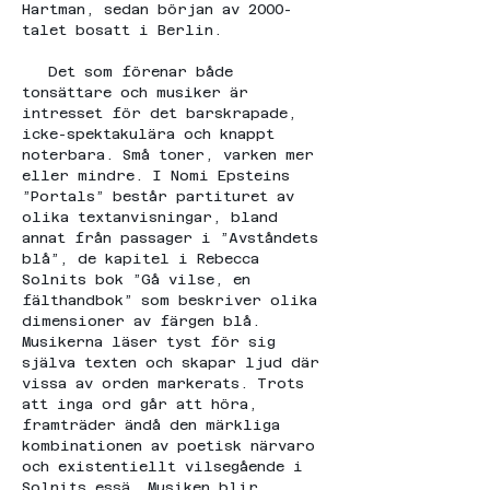
Hartman, sedan början av 2000-
talet bosatt i Berlin.
   Det som förenar både 
tonsättare och musiker är 
intresset för det barskrapade, 
icke-spektakulära och knappt 
noterbara. Små toner, varken mer 
eller mindre. I Nomi Epsteins 
”Portals” består partituret av 
olika textanvisningar, bland 
annat från passager i ”Avståndets 
blå”, de kapitel i Rebecca 
Solnits bok ”Gå vilse, en 
fälthandbok” som beskriver olika 
dimensioner av färgen blå. 
Musikerna läser tyst för sig 
själva texten och skapar ljud där 
vissa av orden markerats. Trots 
att inga ord går att höra, 
framträder ändå den märkliga 
kombinationen av poetisk närvaro 
och existentiellt vilsegående i 
Solnits essä. Musiken blir 