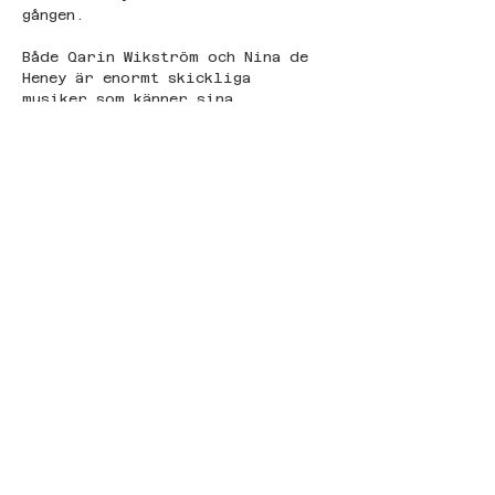
gången.
Både Qarin Wikström och Nina de 
Heney är enormt skickliga 
musiker som känner sina 
respektive instrument mycket väl. 
Elektroniken, cymbalerna och 
båda musikernas väldiga rikedom 
av uttrycksfulla spelsätt skapar 
bryggor som binder ihop duon 
till en enda kropp. 
Improvisationen var otroligt väl 
genomförd, på samma gång skör 
och levande som kraftfull och 
orubblig, både organisk och 
kroppslig, fysisk och andlig.
Konsertens musik påminde om 
naturmiljöer i olika storlekar, 
allt från berg och hav till 
insekter och småsten. Samtidigt 
förde den också tankarna till 
människokroppen och de ljud vi 