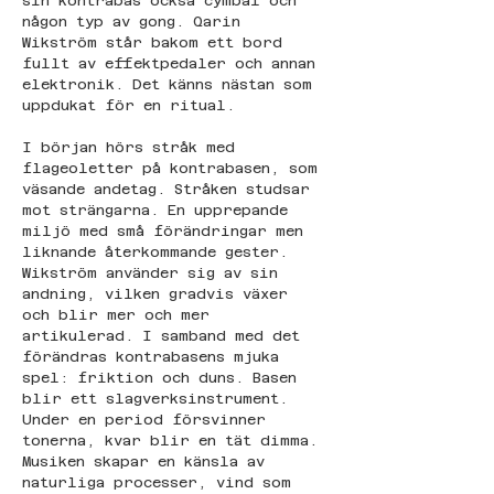
sin kontrabas också cymbal och 
någon typ av gong. Qarin 
Wikström står bakom ett bord 
fullt av effektpedaler och annan 
elektronik. Det känns nästan som 
uppdukat för en ritual.
I början hörs stråk med 
flageoletter på kontrabasen, som 
väsande andetag. Stråken studsar 
mot strängarna. En upprepande 
miljö med små förändringar men 
liknande återkommande gester. 
Wikström använder sig av sin 
andning, vilken gradvis växer 
och blir mer och mer 
artikulerad. I samband med det 
förändras kontrabasens mjuka 
spel: friktion och duns. Basen 
blir ett slagverksinstrument. 
Under en period försvinner 
tonerna, kvar blir en tät dimma. 
Musiken skapar en känsla av 
naturliga processer, vind som 