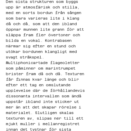
Den sista strukturen som byggs 
upp är atmosfärisk och stilla, 
med en sorts bordun från sången 
som bara varieras lite i klang 
då och då, som att den ibland 
öppnar munnen lite grann för att 
släppa fram fler övertoner och 
bilda en vokal. Kontrabasen 
närmar sig efter en stund och 
utökar bordunen klangligt med 
svagt stråkspel. 
Multiphonicartade flageoletter 
som påminner om marintrumpet 
brister fram då och då. Texturen 
får finnas kvar länge och blir 
efter ett tag en omslutande 
upplevelse där de förhållandevis 
dissonanta intervallen som ändå 
uppstår ibland inte sticker ut 
mer än att det skapar rörelse i 
materialet. Slutligen skalas 
texturen av, slipas ner till ett 
mjukt muller i mellanregistret 
innan det tystnar för sista 