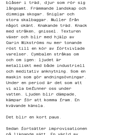
blåser i träd, djur som rör sig 
långsamt. Främmande landskap och 
dimmiga skogar. Sniglar och 
stora skalbaggar. Muller från 
något okänt. Knakande träd. Knack 
med stråken, gnissel. Texturen 
växer och blir med hjälp av 
Qarin Wikströms nu mer tonande 
röst till en kör av förtvivlade 
varelser. Cymbalen stråkas om 
och om igen: ljudet är 
metalliskt med både industriell 
och meditativ anknytning. Som en 
maskin som gör andningsövningar. 
Under en period är det som att 
vi alla befinner oss under 
vatten. Ljuden blir dämpade, 
kämpar för att komma fram. En 
kvävande känsla.
Det blir en kort paus.
Sedan fortsätter improvisationen 
på liknande sätt. En värld av 