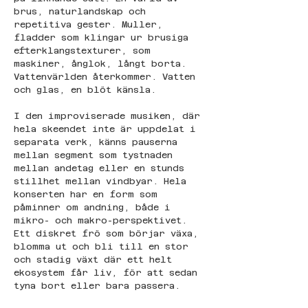
brus, naturlandskap och 
repetitiva gester. Muller, 
fladder som klingar ur brusiga 
efterklangstexturer, som 
maskiner, ånglok, långt borta. 
Vattenvärlden återkommer. Vatten 
och glas, en blöt känsla.
I den improviserade musiken, där 
hela skeendet inte är uppdelat i 
separata verk, känns pauserna 
mellan segment som tystnaden 
mellan andetag eller en stunds 
stillhet mellan vindbyar. Hela 
konserten har en form som 
påminner om andning, både i 
mikro- och makro-perspektivet. 
Ett diskret frö som börjar växa, 
blomma ut och bli till en stor 
och stadig växt där ett helt 
ekosystem får liv, för att sedan 
tyna bort eller bara passera.