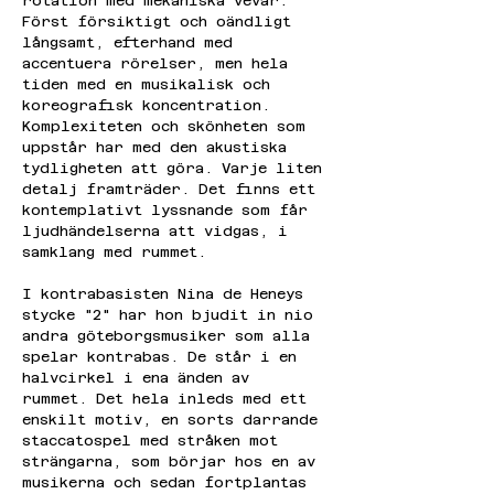
rotation med mekaniska vevar. 
Först försiktigt och oändligt 
långsamt, efterhand med 
accentuera rörelser, men hela 
tiden med en musikalisk och 
koreografisk koncentration. 
Komplexiteten och skönheten som 
uppstår har med den akustiska 
tydligheten att göra. Varje liten 
detalj framträder. Det finns ett 
kontemplativt lyssnande som får 
ljudhändelserna att vidgas, i 
samklang med rummet.
I kontrabasisten Nina de Heneys 
stycke "2" har hon bjudit in nio 
andra göteborgsmusiker som alla 
spelar kontrabas. De står i en 
halvcirkel i ena änden av 
rummet. Det hela inleds med ett 
enskilt motiv, en sorts darrande 
staccatospel med stråken mot 
strängarna, som börjar hos en av 
musikerna och sedan fortplantas 