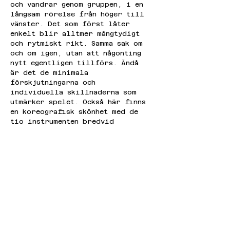
och vandrar genom gruppen, i en 
långsam rörelse från höger till 
vänster. Det som först låter 
enkelt blir alltmer mångtydigt 
och rytmiskt rikt. Samma sak om 
och om igen, utan att någonting 
nytt egentligen tillförs. Ändå 
är det de minimala 
förskjutningarna och 
individuella skillnaderna som 
utmärker spelet. Också här finns 
en koreografisk skönhet med de 
tio instrumenten bredvid 
varandra och stråkrörelserna som 
skapar en egenartad 
slagverksmusik, en sorts 
försjunken och extatisk version 
av Terry Rileys 
upprepningstekniker.
I John Chantlers installation 
"No such array", med 
batteridrivna högtalare hängande 
från taket, kan lyssnarna vandra 