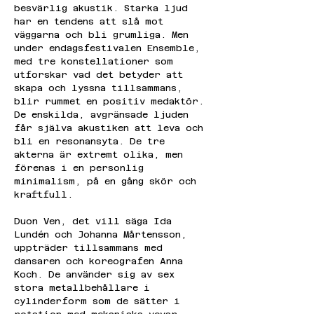
besvärlig akustik. Starka ljud 
har en tendens att slå mot 
väggarna och bli grumliga. Men 
under endagsfestivalen Ensemble, 
med tre konstellationer som 
utforskar vad det betyder att 
skapa och lyssna tillsammans, 
blir rummet en positiv medaktör. 
De enskilda, avgränsade ljuden 
får själva akustiken att leva och 
bli en resonansyta. De tre 
akterna är extremt olika, men 
förenas i en personlig 
minimalism, på en gång skör och 
kraftfull.
Duon Ven, det vill säga Ida 
Lundén och Johanna Mårtensson, 
uppträder tillsammans med 
dansaren och koreografen Anna 
Koch. De använder sig av sex 
stora metallbehållare i 
cylinderform som de sätter i 