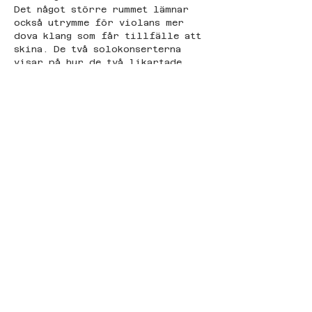
Det något större rummet lämnar 
också utrymme för violans mer 
dova klang som får tillfälle att 
skina. De två solokonserterna 
visar på hur de två likartade 
instrumenten också skiljer sig 
från varandra.
Det är därefter dags för 
kvällens sista konsert där de två 
musikerna kommer samman som duon 
andPLAY. De inleder med 
verket 
Terrain
 av den amerikanske 
tonsättaren och musikern Anthony 
Vine. Musikerna preparerar sina 
strängar med metallgem för att 
sedan föra sina stråkar långt 
upp över instrumentens halsar. 
De två instrumenten blir till 
ett när de smälter samman i en 
skör klangmatta där minimala 
stråkrörelser skapar 
klangskiftningar med skimrande 