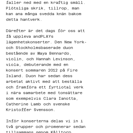
faller ned med en kraftig smäll. 
Plötsliga skrik, tillrop, man 
kan ana många svedda knän bakom 
detta hantverk.
Därefter är det dags för oss att 
få uppleva andPLAYs 
lägenhetskonserter. Den New York- 
och Stockholmsbaserade duon 
bestående av Maya Bennardo, 
violin, och Hannah Levinson, 
viola, debuterande med en 
konsert sommaren 2012 på Fire 
Island. Duon har sedan dess 
arbetat aktivt med att beställa 
och framföra ett fyrtiotal verk 
i nära samarbete med tonsättare 
som exempelvis Clara Ianotta, 
Catherine Lamb och svenske 
Kristoffer Svensson.
Inför konserterna delas vi in i 
två grupper och promenerar sedan 
tillsammans genom Kålltorp, 