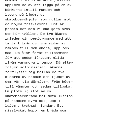
kommer från en av arrangörernas 
upplevelse av att ligga på en av 
bänkarna intill rampen och 
lyssna på ljudet av 
skateboardhjulen som rullar mot 
de böjda träskivorna. Det är 
precis det som vi ska göra även 
den här kvällen. De tre åkarna 
inleder sin performance med att 
ta fart från den ena sidan av 
rampen till den andra, upp och 
ned. De åker först tillsammans 
för att sedan långsamt glida 
ifrån varandra i tempo. Därefter 
följer soloinsatser, åkarna 
förflyttar sig mellan de två 
sidorna av rampen och ljudet av 
dem rör sig därefter. Från höger 
till vänster och sedan tillbaka. 
En plötslig stöt av en 
skateboardbräda mot metallkanten 
på rampens övre del, upp i 
luften, tystnad, landar. Ett 
misslyckat hopp, en bräda som 