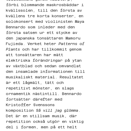
förbi blommande maskrosbäddar i 
kvällssolen, till den första av 
kvällens tre korta konserter, en 
solokonsert med violinisten Maya 
Bennardo som inleder med den 
första satsen ur ett stycke av 
den japanska tonsättaren Mamoru 
Fujieda. Verket heter 
Patterns of 
Plants
 och har tillkommit genom 
att tonsättaren har mätt 
elektriska förändringar på ytan 
av växtblad och sedan omvandlat 
den insamlade informationen till 
musikaliskt material. Resultatet 
är ett lågmält, tätt och 
repetitivt mönster, en slags 
ornamentik nästintill. Bennardo 
fortsätter därefter med 
Kristoffer Svenssons 
komposition 
Så vill jag glömma
. 
Det är en stillsam musik, där 
repetition också utgör en viktig 
del i formen, men på ett helt 