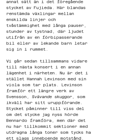
annat sätt än i det föregående 
stycket av Fujieda. Här blandas 
renstämda växlingar mellan 
enskilda linjer och 
tvåstämmighet med långa pauser, 
stunder av tystnad, där ljudet 
utifrån av en förbipasserande 
bil eller av lekande barn letar 
sig in i rummet.
Vi går sedan tillsammans vidare 
till nästa konsert i en annan 
lägenhet i närheten. Nu är det i 
stället Hannah Levinson med sin 
viola som tar plats. Levinson 
framför ett längre verk av 
Svensson, 
Svävande skuggor
, som 
ikväll har sitt uruppförande. 
Stycket påminner till viss del 
om det stycke jag nyss hörde 
Bennardo framföra, men där det 
nu har tillkommit sektioner med 
utdragna långa toner som tycks ha 
ett slags inneboende motstånd. 