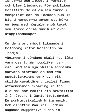
färgerna och ljuset i rörelse 
och blev ljudande. För publiken
berättade de då om sin turné i 
Mongoliet där de lockade publik
bland nomaderna genom att köra 
en jeep med högtalare på taket
som spred deras musik ut över 
stäpplandskapet.
Om de gjort något liknande i 
Göteborg inför konserten på 
Tredje
våningen i söndags skall jag låta 
vara osagt. Men publiken var
där. Med sin självklara sceniska 
närvaro startade de med två
specialskrivna verk av helt 
skilda karaktärer. Leilei Tians
attackerande ”Roaring in the 
clouds” som hämtat sin brutalitet
från Jesaja i Gamla testamentet. 
En punktmusikalisk krigsmusik.
Och därefter Paulina Sundins 
sugande suggestiva ”Echo in