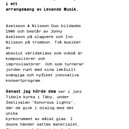
i ett
arrangemang av Levande Musik.
Axelsson & Nilsson Duo bildades 
1986 och består av Jonny
Axelsson på slagverk och Ivo 
Nilsson på trombon. Två musiker 
av
absolut världsklass som också är 
kompositörer och
improvisatörer. Och som turnerar 
jorden runt med sina lekfullt
svängiga och nyfiket innovativa 
konsertprogram.
Senast jag hörde dem
 var i juni 
Tibble kyrka i Täby, under
festivalen ”Sonorous lights”, 
där de gick i dialog med det 
unika
kyrkorummet av målat glas. I 
duons händer sattes materialet,