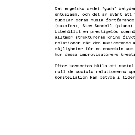
Det engelska ordet “gush” betyd
entusiasm, och det är svårt att 
bubblar deras musik fortfarande
(saxofon), Sten Sandell (piano)
bibehållit en prestigelös scenn
alltmer struktureras kring flykt
relationer där den musicerande 
möjligheter för en ensemble som
hur dessa improvisatörers kreat
Efter konserten hålls ett samta
roll de sociala relationerna sp
konstellation kan betyda i tide