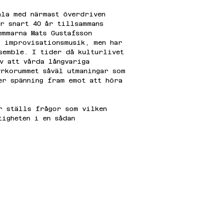
ala med närmast överdriven 
er snart 40 år tillsammans 
emmarna Mats Gustafsson 
k improvisationsmusik, men har 
semble. I tider då kulturlivet 
v att vårda långvariga 
yrkorummet såväl utmaningar som 
er spänning fram emot att höra 
r ställs frågor som vilken 
tigheten i en sådan 