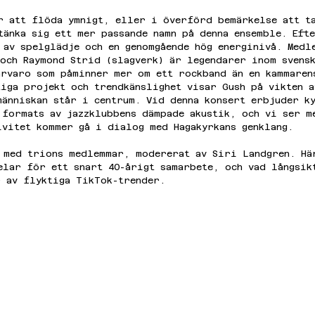
er att flöda ymnigt, eller i överförd bemärkelse att t
tänka sig ett mer passande namn på denna ensemble. Eft
 av spelglädje och en genomgående hög energinivå. Medl
 och Raymond Strid (slagverk) är legendarer inom svens
ärvaro som påminner mer om ett rockband än en kammaren
iga projekt och trendkänslighet visar Gush på vikten a
människan står i centrum. Vid denna konsert erbjuder k
 formats av jazzklubbens dämpade akustik, och vi ser m
ivitet kommer gå i dialog med Hagakyrkans genklang.
l med trions medlemmar, modererat av Siri Landgren. Hä
elar för ett snart 40-årigt samarbete, och vad långsik
r av flyktiga TikTok-trender. 