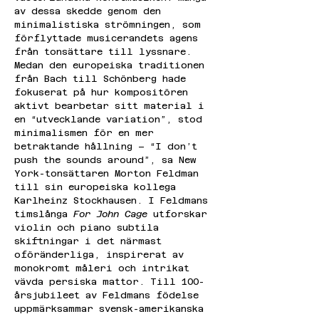
av dessa skedde genom den 
minimalistiska strömningen, som 
förflyttade musicerandets agens 
från tonsättare till lyssnare. 
Medan den europeiska traditionen 
från Bach till Schönberg hade 
fokuserat på hur kompositören 
aktivt bearbetar sitt material i 
en “utvecklande variation”, stod 
minimalismen för en mer 
betraktande hållning – “I don’t 
push the sounds around”, sa New 
York-tonsättaren Morton Feldman 
till sin europeiska kollega 
Karlheinz Stockhausen. I Feldmans 
timslånga 
For John Cage 
utforskar 
violin och piano subtila 
skiftningar i det närmast 
oföränderliga, inspirerat av 
monokromt måleri och intrikat 
vävda persiska mattor. Till 100-
årsjubileet av Feldmans födelse 
uppmärksammar svensk-amerikanska 