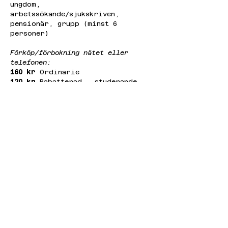
ungdom, 
arbetssökande/sjukskriven, 
pensionär, grupp (minst 6 
personer)
Förköp/förbokning nätet eller 
telefonen:
160 kr
 Ordinarie
120 kr
 Rabatterad – studerande, 
ungdom, 
arbetssökande/sjukskriven, 
pensionär, grupp (minst 6 
personer)
//
Dagen efter konserten erbjuds ett 
djupdyk i Feldmans musik, i ett 
seminarium med Bennardo-Larson 
duo.
När: onsdag 25/2 9:30-11:00.
Var: Eklandagatan 86, sal 2150 
(aulan).