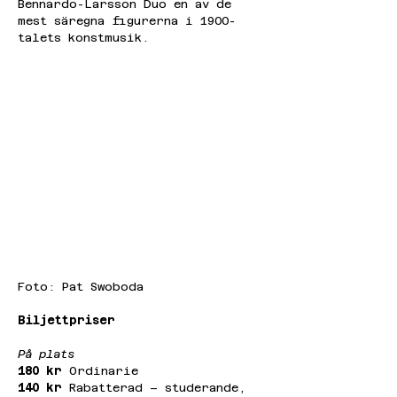
Bennardo-Larsson Duo en av de 
mest säregna figurerna i 1900-
talets konstmusik.
Foto: 
Pat Swoboda
Biljettpriser
På plats
180 kr
 Ordinarie
140 kr
 Rabatterad – studerande, 