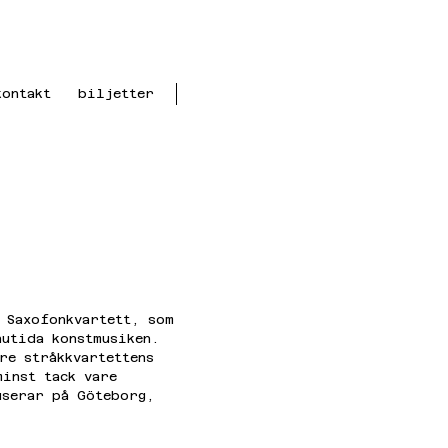
kontakt
biljetter
s Saxofonkvartett, som 
nutida konstmusiken. 
re stråkkvartettens 
inst tack vare 
userar på Göteborg, 