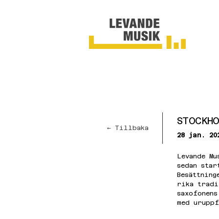
STOCKH
← Tillbaka
28 jan. 20
Levande Mu
sedan star
Besättning
rika tradi
saxofonens
med uruppf