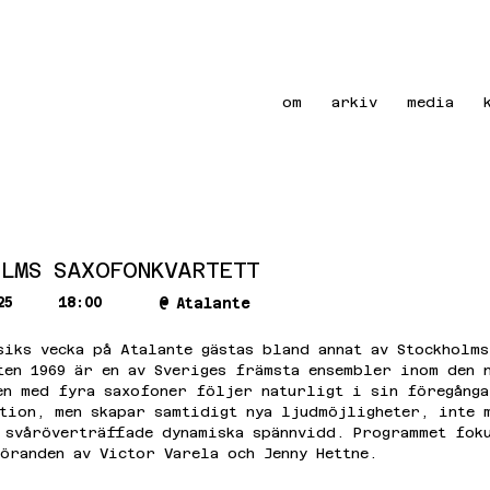
om
arkiv
media
OLMS SAXOFONKVARTETT
25
18:00
@
Atalante
siks vecka på Atalante gästas bland annat av Stockholm
ten 1969 är en av Sveriges främsta ensembler inom den 
en med fyra saxofoner följer naturligt i sin föregånga
tion, men skapar samtidigt nya ljudmöjligheter, inte m
 svåröverträffade dynamiska spännvidd. Programmet fok
öranden av Victor Varela och Jenny Hettne.