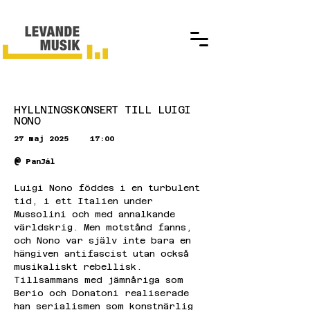
HYLLNINGSKONSERT TILL LUIGI
NONO
27 maj 2025
17:00
@
PanJál
Luigi Nono föddes i en turbulent 
tid, i ett Italien under 
Mussolini och med annalkande 
världskrig. Men motstånd fanns, 
och Nono var själv inte bara en 
hängiven antifascist utan också 
musikaliskt rebellisk. 
Tillsammans med jämnåriga som 
Berio och Donatoni realiserade 
han serialismen som konstnärlig 