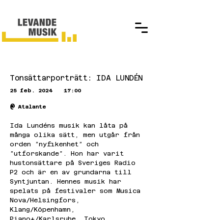
Tonsättarporträtt: IDA LUNDÉN
25 feb. 2024
17:00
@
Atalante
Ida Lundéns musik kan låta på 
många olika sätt, men utgår från 
orden ”nyfikenhet” och 
”utforskande”. Hon har varit 
hustonsättare på Sveriges Radio 
P2 och är en av grundarna till 
Syntjuntan. Hennes musik har 
spelats på festivaler som Musica 
Nova/Helsingfors, 
Klang/Köpenhamn, 
Piano+/Karlsruhe, Tokyo 