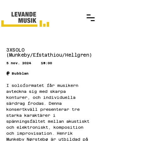
3XSOLO
(Munkeby/Efstathiou/Hellgren)
5 nov. 2024
18:00
@
Bubblan
I soloformatet får musikern 
avteckna sig med skarpa 
konturer, och individuella 
särdrag frodas. Denna 
konsertkväll presenterar tre 
starka karaktärer i 
spänningsfältet mellan akustiskt 
och elektroniskt, komposition 
och improvisation. Henrik 
Munkeby Nørstebø är utbildad på 