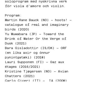
soloprogram med nyskrivna verk 
för viola d’amore och violin.
Program:
Martin Rane Bauck (NO) – hoots! – 
catalogue of real and imaginary 
birds (2020)
Yu Wuwabara (JP) – Toward the 
Brink of Water Or the Verge of 
Dusk (2021)
Bara Gisladottir (IS/DK) – ORF 
(en líka axir og önnur 
pynintgatæki) (2018)
Lauri Supponen (FI) – Gaz aux 
étages (2016/2021)
Kristine Tjøgersen (NO) – Avian 
Chatters (2021)
Carlo Ciceri (IT) –  IA (2008)