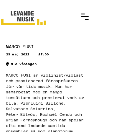
MARCO FUSI
23 maj 2022
17:00
@
3:e våningen
MARCO FUSI är violinist/violast 
och passionerad förespråkaren 
för vår tids musik. Han har
samarbetat med en mängd 
tonsättare och premierat verk av 
bl.a. Pierluigi Billone, 
Salvatore Sciarrino,
Péter Eötvös, Raphaël Cendo och 
Brian Ferneyhough och han spelar 
ofta med ledande samtida
ensembler så som Klangforum 