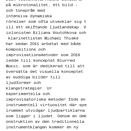
på mikrotonalitet, ett bild - 
och tonspråk med 
intensiva dynamiska 
rörelser som ofta utvecklar sig t
ill ett skiftande ljudlandskap. V
iolonisten Biliana Voutchkova och
 klarinettisten Michael Thieke 
har sedan 2011 arbetat med både 
kompositions och 
improvisationsmetoder som 2016 
ledde till konceptet Blurred 
Music, som är dedikerad till att 
översätta det visuella konceptet 
av suddiga bilder till 
ljudformer och 
klangstrategier. Ur 
experimentella och 
improvisatoriska metoder föds en 
instrumentell virtuositet där spe
lrummet utvidgar ljudpartiklarna 
som ligger i ljudet. Genom en dek
onstruktion av den traditionella 
instrumentklangen kommer en ny 