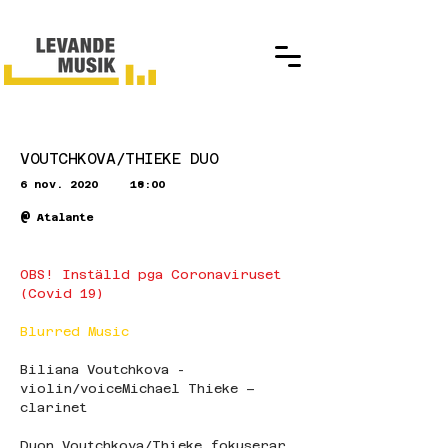
VOUTCHKOVA/THIEKE DUO
6 nov. 2020
18:00
@
Atalante
OBS! Inställd pga Coronaviruset 
(Covid 19)
Blurred Music
Biliana Voutchkova - 
violin/voiceMichael Thieke – 
clarinet
Duon Voutchkova/Thieke fokuserar 