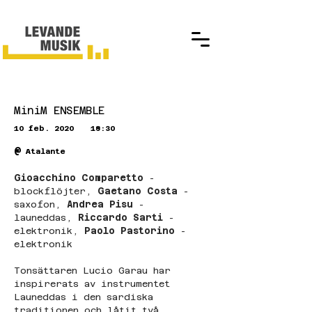
MiniM ENSEMBLE
10 feb. 2020
18:30
@
Atalante
Gioacchino Comparetto
 - 
blockflöjter, 
Gaetano Costa
 - 
saxofon, 
Andrea Pisu
 - 
launeddas, 
Riccardo Sarti
 - 
elektronik, 
Paolo Pastorino 
- 
elektronik
Tonsättaren Lucio Garau har 
inspirerats av instrumentet 
Launeddas i den sardiska 
traditionen och låtit två 