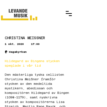
CHRISTINA MEISSNER
1 okt. 2020
17:00
@
Hagakyrkan
Hildegard av Bingens stycken 
speglade i vår tid
Den mästerliga tyska cellisten 
Christina Meißner framför 
stycken av den medeltida 
mystikern, abedissan och 
kompositören Hildegard av Bingen 
(1098-1179), samt nyskrivna 
stycken av kompositörerna Lisa 
Streich, Martin Rane Bauck  och 