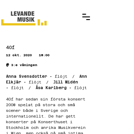
40f
12 okt. 2020
18:00
@
3:e våningen
Anna Svensdotter - 
flöjt  /  
Ann 
Elkjär - 
flöjt  /  
Jill Widén 
- 
flöjt  /  
Åsa Karlberg - 
flöjt
40f har sedan sin första konsert 
2008 spelat på stora och små 
scener både i Sverige och 
internationellt. De har gett 
konserter på Konserthuset i 
Stockholm och anrika Musikverein 
i Wien, men också på små intima 