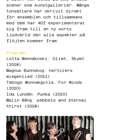
scener som konstgallerier. Många 
tonsättare har skrivit direkt 
för ensemblen och tillsammans 
med dem har 40f experimenterat 
sig fram till en ny sorts 
ljudvärld där alla aspekter på 
flöjten kommer fram.
Program:
Lotta Wennäkoski: Glimt, Skymt 
(2018) 
Magnus Bunnskog: hertziers 
wiegenlied (2011)  
Tebogo Monnakgotla: For Winds 
(2020) 
Ida Lundén: Punka (2020)  
Malin Bång: pebbels and eternal 
thirst (2018)