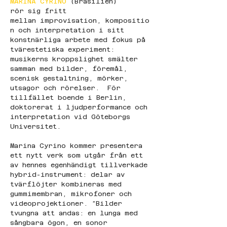
MARINA CYRINO
 (Brasilien)
rör sig fritt 
mellan improvisation, kompositio
n och interpretation i sitt 
konstnärliga arbete med fokus på 
tvärestetiska experiment: 
musikerns kroppslighet smälter 
samman med bilder, föremål, 
scenisk gestaltning, mörker, 
utsagor och rörelser.  För 
tillfället boende i Berlin, 
doktorerat i ljudperformance och 
interpretation vid Göteborgs 
Universitet.
Marina Cyrino kommer presentera 
ett nytt verk som utgår från ett 
av hennes egenhändigt tillverkade 
hybrid-instrument: delar av 
tvärflöjter kombineras med 
gummimembran, mikrofoner och 
videoprojektioner. ”Bilder 
tvungna att andas: en lunga med 
sångbara ögon, en sonor 