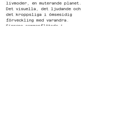
livmoder, en muterande planet. 
Det visuella, det ljudande och 
det kroppsliga i ömsesidig 
förveckling med varandra. 
Sinnena sammanflätade i 
upplevelsen, begrundande sin 
inbördes avhängighet av 
varandra.”
https://marinacyrino.art.br/