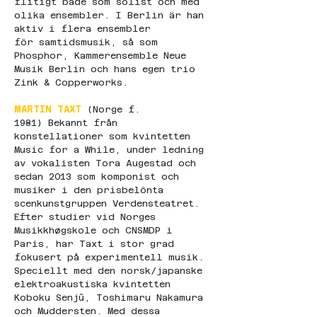
flitigt både som solist och med 
olika ensembler. I Berlin är han 
aktiv i flera ensembler 
för samtidsmusik, så som 
Phosphor, Kammerensemble Neue 
Musik Berlin och hans egen trio 
Zink & Copperworks.
MARTIN TAXT
 (Norge f. 
1981) Bekannt från 
konstellationer som kvintetten 
Music for a While, under ledning 
av vokalisten Tora Augestad och 
sedan 2013 som komponist och 
musiker i den prisbelönta 
scenkunstgruppen Verdensteatret. 
Efter studier vid Norges 
Musikkhøgskole och CNSMDP i 
Paris, har Taxt i stor grad 
fokusert på experimentell musik. 
Speciellt med den norsk/japanske 
elektroakustiska kvintetten 
Koboku Senjû, Toshimaru Nakamura 
och Muddersten. Med dessa 