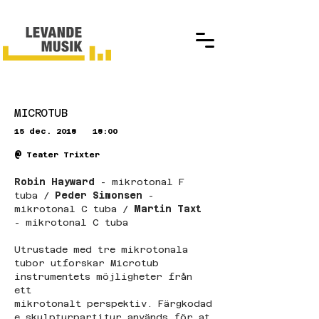
MICROTUB
15 dec. 2018
18:00
@
Teater Trixter
Robin Hayward 
- mikrotonal F 
tuba /
 Peder Simonsen
 - 
mikrotonal C tuba / 
Martin Taxt
- mikrotonal C tuba
Utrustade med tre mikrotonala 
tubor utforskar Microtub 
instrumentets möjligheter från 
ett 
mikrotonalt perspektiv. Färgkodad
e skulpturpartitur används för at