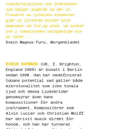
toneforskjellene nye frekvenser 
som bølger avgårde og dør ut. 
Fraværet av rytmiske elementer 
gjør at lytteren mister alle 
begreper om tid og sted, og synker 
inn i tubaistenes ustoppelige elv 
av toner ... 
Svein Magnus Furu, Morgenbladet
ROBIN HAYWARD
 (UK, f. Brighton, 
England 1969) är bosatt i Berlin 
sedan 1998. Han har omdefinierat 
tubans potential vad gäller både 
mikrotonalitet som icke tonala 
ljud och dessa ljudvärldar 
genomsyrar även hans 
kompositioner för andra 
instrument. Kompositörer som 
Alvin Lucier och Christian Wolff 
har skrivit musik direkt för 
honom, och han har turnerat 