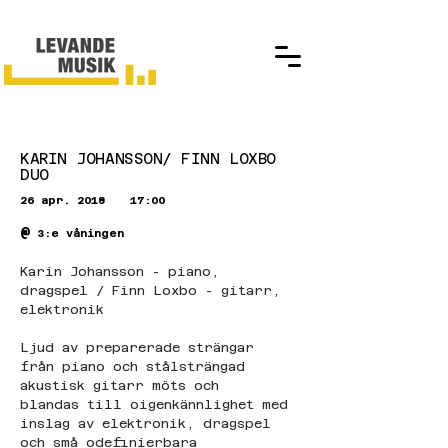
KARIN JOHANSSON/ FINN LOXBO
DUO
26 apr. 2018
17:00
@
3:e våningen
Karin Johansson - piano, 
dragspel / Finn Loxbo - gitarr, 
elektronik
Ljud av preparerade strängar 
från piano och stålsträngad 
akustisk gitarr möts och 
blandas till oigenkännlighet med 
inslag av elektronik, dragspel 
och små odefinierbara 