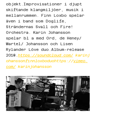
objekt.Improvisationer i djupt 
skiftande klangmiljöer, musik i 
mellanrummen. Finn Loxbo spelar 
även i band som Doglife, 
Strändernas Svall och Fire! 
Orchestra. Karin Johansson 
spelar bl a med Ord, de Heney/ 
Wartel/ Johansson och Lisen 
Rylander Löve duo.Album-release 
2018.
https://soundcloud.com/
 karinj
ohanssonfinnloxboduohttps://
vimeo.
com/
 karinjohansson