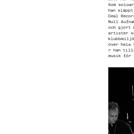
Som soloar
han släppt
Deal Recor
Null Aufna
och gjort 
artister o
klubbmiljö
över hela 
r han till
musik för 