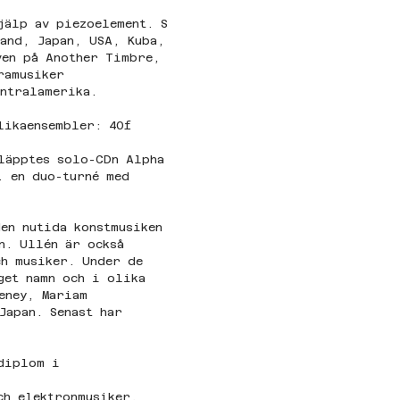
 
jälp av piezoelement. S
land, Japan, USA, Kuba, 
ven på Another Timbre, 
ramusiker 
entralamerika. 
likaensembler: 40f 
släpptes solo-CDn Alpha 
. en duo-turné med 
en nutida konstmusiken 
n. Ullén är också 
ch musiker. Under de 
get namn och i olika 
eney, Mariam 
Japan. Senast har 
diplom i 
ch elektronmusiker. 