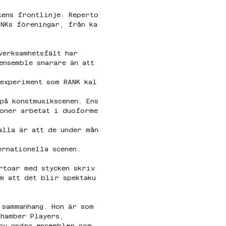
kens frontlinje. Reperto
ANKs föreningar, från ka
verksamhetsfält har 
ensemble snarare än att 
 experiment som RANK kal
på konstmusikscenen. Ens
ioner arbetat i duoforme
alla är att de under mån
ernationella scenen.
rtoar med stycken skriv
m att det blir spektaku
 sammanhang. Hon är som 
Chamber Players, 
av andra ensembler som 