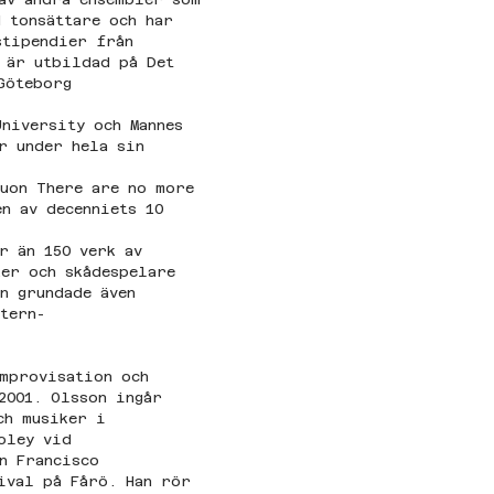
d tonsättare och har 
stipendier från 
 är utbildad på Det 
Göteborg
niversity och Mannes 
r under hela sin 
duon There are no more 
n av decenniets 10 
r än 150 verk av 
ker och skådespelare 
n grundade även 
tern-
improvisation och 
2001. Olsson ingår 
ch musiker i 
oley vid 
n Francisco 
ival på Fårö. Han rör 