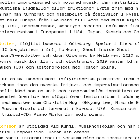
mellan improviserad och noterad musik, där nästintill
kustiska ljudkällor eller friktioner lyfts fram med h
n har han turnerat och gästspelat på festivaler i Ryss
mt hela Europa från Svalbard till Aten med musik utgi
ng Disk, BombaxBombax, Monotype Records, Sofa med fle
pelare runtom i Europasamt i USA, Japan, Kanada och C
dotter
, flöjtist baserad i Göteborg. Spelar i flera o
 10-årsjubileum i år), Parkour, Ghost Inside Ghost, 
nson/Svensdotter och duon Glow med My Hellgren. 2013 
vensk musik för flöjt och elektronik. 2019 väntar bl.a
husen (US) och teaterprojekt med Teater Spira.
 
är en av landets mest inflytelserika pianister inom d
erksam inom den svenska frijazz- och improvisationssce
nellt känd som en unik och kompromisslös tonsättare o
cenniet åren har hon släppt över femton album i både e
 med musiker som Charlotte Hug, Okkyung Lee, Nina de H
 Maggie Nicols och turnerat i Europa, USA, Kanada och 
 trippel-CDn Piano Works för solo piano.
tersson 
är utbildad vid Kungl. Musikhögskolan och har 
stisk komposition. Sedan sin examen 
an varit internationellt verksam både som tonsättare o