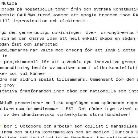
 Nutida 
 bjuda på högaktuella toner från den svenska konstmusi
semble GAHLMMs turné kommer att spegla bredden inom R
till improvisation och elektronik. 
nga den genremässiga spridningen  över  arrangörernas 
 sig an den djärva idén att helt enkelt skapa en sådan 
edan fast och inarbetad 
Medlemmarna har valts med omsorg för att ingå i detta
 in 
n projektmodell för att utveckla nya innovativa grepp 
mmansättning består av musiker som i olika konstellat
ker som väl känner 
dra men aldrig spelat tillsammans. Gemensamt för dem 
t prov 
itativa framföranden inom både den nationella som int
AHLMM presenterar en lika angelägen som spännande repe
ättare som är medlemmar i FST. Det råder inge tvivel o
n av den skandinaviska vinterkylans stora händelser!
n
 bor i Göteborg och arbetar som cellist i mangaolika
 inom den nutida konstmusiken och är medlem ICurious 
imitabu och text/ljud trion MonoMono. Hon anlitasäven 