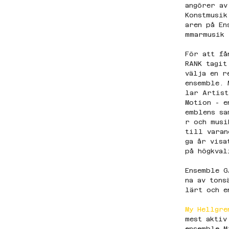
angörer av
Konstmusik
aren på En
mmarmusik 
För att få
RANK tagit
välja en r
ensemble. 
lar Artist
Motion - e
emblens sa
r och musi
till varan
ga år visa
på högkval
Ensemble G
na av tons
lärt och e
My Hellgre
mest aktiv
ensemble M