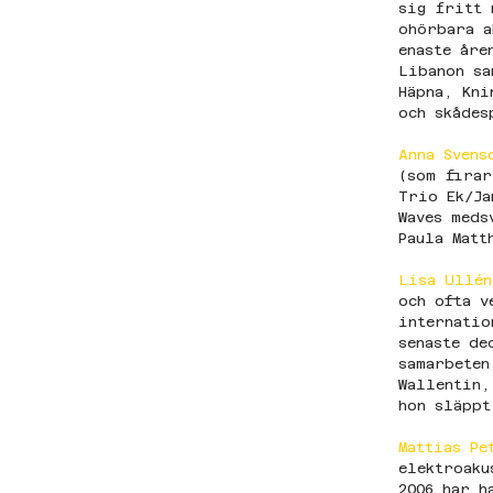
sig fritt 
ohörbara a
enaste åre
Libanon sa
Häpna, Kni
och skådes
Anna Svens
(som firar
Trio Ek/Ja
Waves meds
Paula Matt
Lisa Ullén
och ofta v
internatio
senaste de
samarbeten
Wallentin,
hon släppt
Mattias Pe
elektroaku
2006 har h