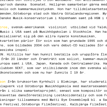
ego!och danska  Scenatet. Hellgren samarbetar gärna me
solo och kammarmusikstycken. Hon har tilldelatsarbets
ämnden,Göteborgs stad och Västra Götalandsregionen. My
Danske Musik-konservatorium i Köpenhamn samt på HSM i 
tros
, svensk-amerikansk  violinist  utbildad vid YaleU
Music i USA samt på Musikhögskolan i Stockholm. Han ha
ecialiserat sig på den allra nyaste konstmusiken, 
kvartetten pärlor för svin som han grundade 1995 och 
ns, som bildades 2004 och vars debut-CD kallades för e
assiska inspel-
DN. Hittills har han hunnit beställa och uruppföra fle
 från 20 länder och framträtt som solist, kammar-musi
uropa samt i USA, Japan, Kanada och Centralamerika. Ha
klubben SEKT, som var stilbildande inom den svenska al
dkonstscenen och som nu har funnits I 19 år.
son
 från bruksorten Kyrkhult i Blekinge, har studerat
slagverk vid Göteborgs Musikhögskola med mastersexamen
rån i olika samarbetsprojekt; senast som kompositör o
Scavettas dansföreställning LostAccidentally och som F
isningar tillsammans med Matti Bye Ensemblepå bl. a Sa
m Festival,Göteborgs Filmfestival, Kalbjärga Filmfest