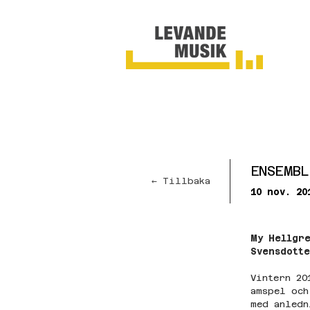
ENSEMBL
← Tillbaka
10 nov. 20
My Hellgr
Svensdott
Vintern 20
amspel och
med anledn