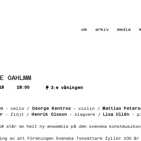
om
arkiv
media
E GAHLMM
18
18:00
@
3:e våningen
en
 - cello / 
George Kentros
 - violin / 
Mattias Peters
er
 - flöjt / 
Henrik Olsson
 - slagverk / 
Lisa Ullén 
- p
18 står en helt ny ensemble på den svenska konstmusiks
 
ing av att Föreningen Svenska Tonsättare fyller 100 år