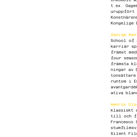
t.ex. Gage
uruppfört 
Konstnärsn
Kongelige 
George Ken
School of 
karriär sp
främst med
four seaso
främsta kl
ningar av 
tonsättare
runtom i E
avantgarde
ativa blan
Henrik Ols
klassiskt 
till och f
Francesco 
stumfilmsv
Silent Fil