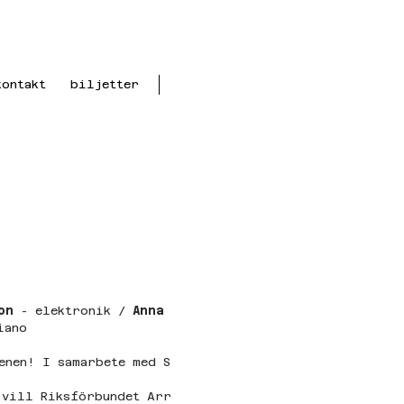
kontakt
biljetter
on
 - elektronik / 
Anna 
iano
cenen! I samarbete med S
 vill Riksförbundet Arr