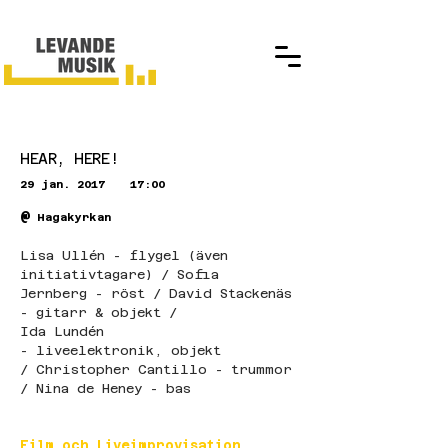
HEAR, HERE!
29 jan. 2017
17:00
@
Hagakyrkan
Lisa Ullén - flygel (även 
initiativtagare) / Sofia 
Jernberg - röst / David Stackenäs 
- gitarr & objekt / 
Ida Lundén 
- liveelektronik, objekt 
/ Christopher Cantillo - trummor 
/ Nina de Heney - bas
Film och Liveimprovisation