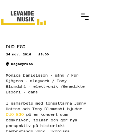
DUO EGO
24 nov. 2016
18:00
@
Hagakyrkan
Monica Danielsson - sång / Per 
Sjögren - slagverk / Tony 
Blomdahl - elektronik /Benedikte 
Esperi - dans
I samarbete med tonsättarna Jenny 
Hettne och Tony Blomdahl bjuder 
DUO EGO
 på en konsert som 
beskriver, tolkar och ger nya 
perspektiv på historiskt 
banbrytande verk. Ikoniska 