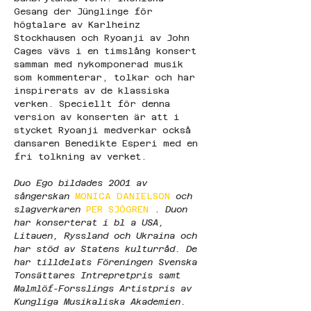
Gesang der Jünglinge för 
högtalare av Karlheinz 
Stockhausen och Ryoanji av John 
Cages vävs i en timslång konsert 
samman med nykomponerad musik 
som kommenterar, tolkar och har 
inspirerats av de klassiska 
verken. Speciellt för denna 
version av konserten är att i 
stycket Ryoanji medverkar också 
dansaren Benedikte Esperi med en 
fri tolkning av verket.
Duo Ego bildades 2001 av 
sångerskan
MONICA DANIELSON
och 
slagverkaren
PER SJÖGREN 
. 
Duon 
har konserterat i bl a USA, 
Litauen, Ryssland och Ukraina och 
har stöd av Statens kulturråd. De 
har tilldelats Föreningen Svenska 
Tonsättares Intrepretpris samt 
Malmlöf-Forsslings Artistpris av 
Kungliga Musikaliska Akademien.