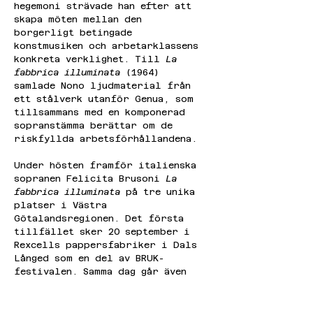
hegemoni strävade han efter att 
skapa möten mellan den 
borgerligt betingade 
konstmusiken och arbetarklassens 
konkreta verklighet. Till 
La 
fabbrica illuminata 
(1964) 
samlade Nono ljudmaterial från 
ett stålverk utanför Genua, som 
tillsammans med en komponerad 
sopranstämma berättar om de 
riskfyllda arbetsförhållandena.
Under hösten framför italienska 
sopranen Felicita Brusoni 
La 
fabbrica illuminata
 på tre unika 
platser i Västra 
Götalandsregionen. Det första 
tillfället sker 20 september i 
Rexcells pappersfabriker i Dals 
Långed som en del av BRUK-
festivalen. Samma dag går även 
ortens byafest av stapeln, där 
Levande Musik medverkar med 
workshop och konsert – se 