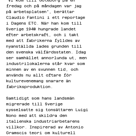
“Vi kom till Göteborg på en 
fredag och på måndagen var jag 
på arbetsplatsen”, berättar 
Claudio Fantini i ett reportage 
i Dagens ETC. När han kom till 
Sverige 1948 hungrade landet 
efter arbetskraft, och i takt 
med att fabrikerna fylldes av 
nyanställda lades grunden till 
den svenska välfärdsstaten. Idag 
ser samhället annorlunda ut, men 
industrilokalerna står kvar som 
minnen av en svunnen tid, och 
används nu allt oftare för 
kulturevenemang snarare än 
fabriksproduktion.
Samtidigt som hans landsmän 
migrerade till Sverige 
sysselsatte sig tonsättaren Luigi 
Nono med att skildra den 
italienska industriarbetarens 
villkor. Inspirerad av Antonio 
Gramscis teori om kulturell 