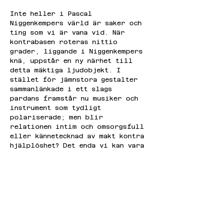
Inte heller i Pascal 
Niggenkempers värld är saker och 
ting som vi är vana vid. När 
kontrabasen roteras nittio 
grader, liggande i Niggenkempers 
knä, uppstår en ny närhet till 
detta mäktiga ljudobjekt. I 
stället för jämnstora gestalter 
sammanlänkade i ett slags 
pardans framstår nu musiker och 
instrument som tydligt 
polariserade; men blir 
relationen intim och omsorgsfull 
eller kännetecknad av makt kontra 
hjälplöshet? Det enda vi kan vara 
säkra på är att Pascal 
Niggenkempers omkastande av 
roller kommer ge upphov till 
ljud vi aldrig tidigare hört.
Ordinarie:
160 kr