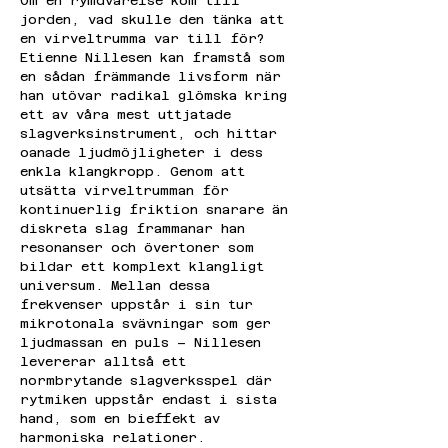
Om en rymdvarelse kom till 
jorden, vad skulle den tänka att 
en virveltrumma var till för? 
Etienne Nillesen kan framstå som 
en sådan främmande livsform när 
han utövar radikal glömska kring 
ett av våra mest uttjatade 
slagverksinstrument, och hittar 
oanade ljudmöjligheter i dess 
enkla klangkropp. Genom att 
utsätta virveltrumman för 
kontinuerlig friktion snarare än 
diskreta slag frammanar han 
resonanser och övertoner som 
bildar ett komplext klangligt 
universum. Mellan dessa 
frekvenser uppstår i sin tur 
mikrotonala svävningar som ger 
ljudmassan en puls – Nillesen 
levererar alltså ett 
normbrytande slagverksspel där 
rytmiken uppstår endast i sista 
hand, som en bieffekt av 
harmoniska relationer.