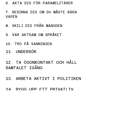
6. AKTA DIG FÖR PARAMILITÄRER
7. BESINNA DIG OM DU MÅSTE BÄRA
VAPEN
8. SKILJ DIG FRÅN MÄNGDEN
9. VAR AKTSAM OM SPRÅKET
10. TRO PÅ SANNINGEN
11. UNDERSÖK
12. TA ÖGONKONTAKT OCH HÅLL
SAMTALET IGÅNG
13. ARBETA AKTIVT I POLITIKEN
14. BYGG UPP ETT PRIVATLIV
15. GE BIDRAG TILL GODA
ÄNDAMÅL
16. LÄR AV LIKASINNADE I ANDRA
LÄNDER