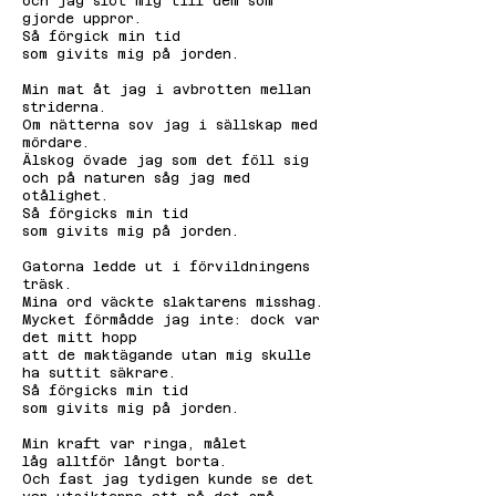
och jag slöt mig till dem som
gjorde uppror.
Så förgick min tid
som givits mig på jorden.
Min mat åt jag i avbrotten mellan
striderna.
Om nätterna sov jag i sällskap med
mördare.
Älskog övade jag som det föll sig
och på naturen såg jag med
otålighet.
Så förgicks min tid
som givits mig på jorden.
Gatorna ledde ut i förvildningens
träsk.
Mina ord väckte slaktarens misshag.
Mycket förmådde jag inte: dock var
det mitt hopp
att de maktägande utan mig skulle
ha suttit säkrare.
Så förgicks min tid
som givits mig på jorden.
Min kraft var ringa, målet
låg alltför långt borta.
Och fast jag tydigen kunde se det