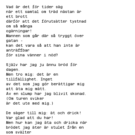
Vad är det för tider säg
när ett samtal om träd nästan är
ett brott
därför att det förutsätter tystnad
om så många
ogärningar!
Mannen som går där så tryggt över
gatan -
kan det vara så att han inte är
anträffbar
för sina vänner i nöd?
Själv har jag ju ännu bröd för
dagen.
Men tro mig: det är en
tillfällighet. Inget
av det som jag gör berättigar mig
att äta mig mätt.
Av en slump har jag blivit skonad.
(Om turen sviker
är det ute med mig.)
De säger till mig: ät och drick!
Var glad att du har!
Men hur kan jag äta och dricka när
brödet jag äter är stulet från en
som svälter