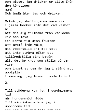
och glaset jag dricker ur slits från
den törstiges
mun?
Och ändå äter jag och dricker.
Också jag skulle gärna vara vis.
I gamla böcker står det vad vishet
är:
att dra sig tillbaka från världens
kiv och leva
sin korta tid utan fruktan.
Att avstå från våld,
att vedergälla ont med gott,
att inte sträva efter att
tillfredställa sina begär:
allt det är krav som ställs på den
vise
och inget av dem är jag i stånd att
uppfylla!
I sanning, jag lever i onda tider!
2.
Till städerna kom jag i oordningens
tid
när hungersnöd rådde.
Till människorna kom jag i
upprorens tid