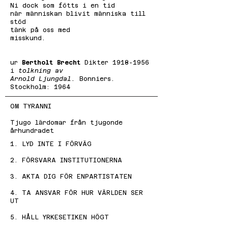
Ni dock som fötts i en tid
när människan blivit människa till
stöd
tänk på oss med
misskund.
ur
Bertholt Brecht
Dikter
1918-1956
i
tolkning av
Arnold Ljungdal.
Bonniers.
Stockholm: 1964
OM TYRANNI
Tjugo lärdomar från tjugonde
århundradet
1. LYD INTE I FÖRVÄG
2. FÖRSVARA INSTITUTIONERNA
3. AKTA DIG FÖR ENPARTISTATEN
4. TA ANSVAR FÖR HUR VÄRLDEN SER
UT
5. HÅLL YRKESETIKEN HÖGT