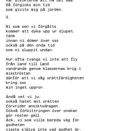
var utsikterna att nå det små.
Så förgicks min tid
som givits mig på jorden.
3.
Ni som sen vi förgåtts
kommer att dyka upp ur djupet
tänk
innan ni dömer över oss
också på den onda tid
som ni sluppit undan.
Hur ofta tvangs vi inte att fly
från land till land
vandrande genom klassernas krig i
misströstan
därför att vi såg orättfärdigheten
kring oss
min inget uppror.
Ändå vet vi ju:
också hatet mot orätten
förvrider ansiktsdragen.
Också förbittringen över onskan
gör rösten gäll.
Ack, vi som ville bereda väg för
godheten
visste själva inte vad godhet är.