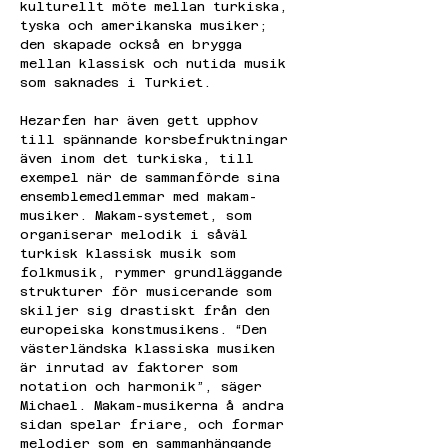
kulturellt möte mellan turkiska, 
tyska och amerikanska musiker; 
den skapade också en brygga 
mellan klassisk och nutida musik 
som saknades i Turkiet.
Hezarfen har även gett upphov 
till spännande korsbefruktningar 
även inom det turkiska, till 
exempel när de sammanförde sina 
ensemblemedlemmar med makam-
musiker. Makam-systemet, som 
organiserar melodik i såväl 
turkisk klassisk musik som 
folkmusik, rymmer grundläggande 
strukturer för musicerande som 
skiljer sig drastiskt från den 
europeiska konstmusikens. “Den 
västerländska klassiska musiken 
är inrutad av faktorer som 
notation och harmonik”, säger 
Michael. Makam-musikerna å andra 
sidan spelar friare, och formar 
melodier som en sammanhängande 