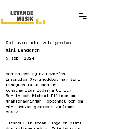
Det oväntades välsignelse
Siri Landgren
5 sep. 2024
Med anledning av Hezarfen 
Ensembles Sverigedebut har Siri 
Landgren talat med de 
konstnärliga ledarna Ulrich 
Mertin och Michael Ellison om 
gränsdragningar, öppenhet och om 
vårt ansvar gentemot världens 
musik.
Istanbul är sedan länge en plats 
där kulturer möts. Inte bara är 