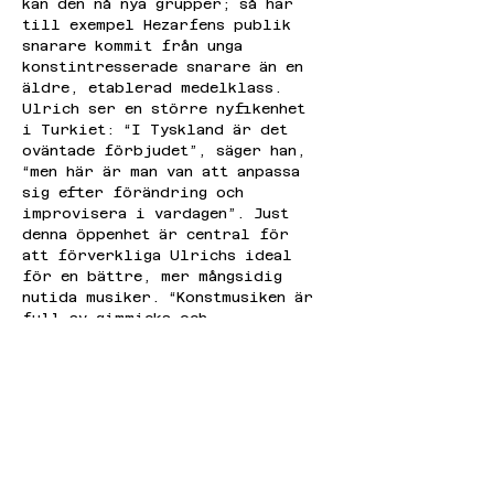
kan den nå nya grupper; så har 
till exempel Hezarfens publik 
snarare kommit från unga 
konstintresserade snarare än en 
äldre, etablerad medelklass. 
Ulrich ser en större nyfikenhet 
i Turkiet: “I Tyskland är det 
oväntade förbjudet”, säger han, 
“men här är man van att anpassa 
sig efter förändring och 
improvisera i vardagen”. Just 
denna öppenhet är central för 
att förverkliga Ulrichs ideal 
för en bättre, mer mångsidig 
nutida musiker. “Konstmusiken är 
full av gimmicks och 
teknikaliteter”, säger han, “men 
många musiker har inte förmågan 
att förvandla partituret till 
något som går att avnjuta 
sensuellt och emotionellt genom 
kropp såväl som intellekt”.
På frågan om vilka utvecklingar 