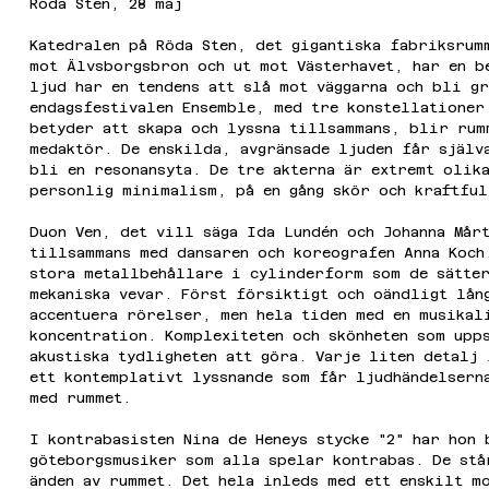
Röda Sten, 28 maj
Katedralen på Röda Sten, det gigantiska fabriksrum
mot Älvsborgsbron och ut mot Västerhavet, har en b
ljud har en tendens att slå mot väggarna och bli g
endagsfestivalen Ensemble, med tre konstellationer
betyder att skapa och lyssna tillsammans, blir rum
medaktör. De enskilda, avgränsade ljuden får själva
bli en resonansyta. De tre akterna är extremt olik
personlig minimalism, på en gång skör och kraftful
Duon Ven, det vill säga Ida Lundén och Johanna Mår
tillsammans med dansaren och koreografen Anna Koch
stora metallbehållare i cylinderform som de sätte
mekaniska vevar. Först försiktigt och oändligt lån
accentuera rörelser, men hela tiden med en musikal
koncentration. Komplexiteten och skönheten som upp
akustiska tydligheten att göra. Varje liten detalj
ett kontemplativt lyssnande som får ljudhändelsern
med rummet.
I kontrabasisten Nina de Heneys stycke "2" har hon 
göteborgsmusiker som alla spelar kontrabas. De stå
änden av rummet. Det hela inleds med ett enskilt m