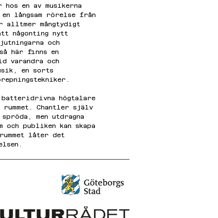
r hos en av musikerna 
 en långsam rörelse från 
r alltmer mångtydigt 
tt någonting nytt 
jutningarna och 
så här finns en 
id varandra och 
usik, en sorts 
prepningstekniker.
 batteridrivna högtalare 
i rummet. Chantler själv 
 spröda, men utdragna 
m och publiken kan skapa 
 rummet låter det 
elsen.