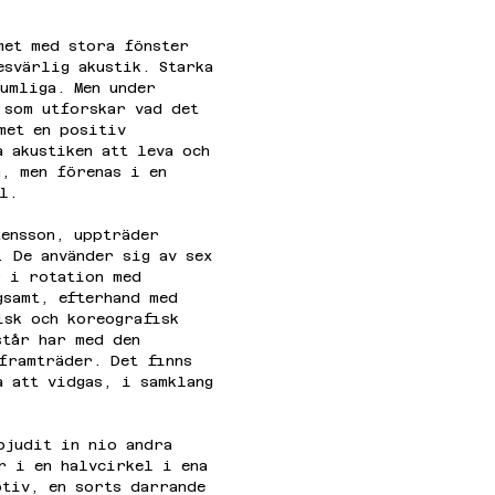
met med stora fönster 
esvärlig akustik. Starka 
rumliga. Men under 
 som utforskar vad det 
met en positiv 
 akustiken att leva och 
a, men förenas i en 
l.
tensson, uppträder 
. De använder sig av sex 
r i rotation med 
gsamt, efterhand med 
isk och koreografisk 
står har med den 
 framträder. Det finns 
a att vidgas, i samklang 
bjudit in nio andra 
r i en halvcirkel i ena 
otiv, en sorts darrande 