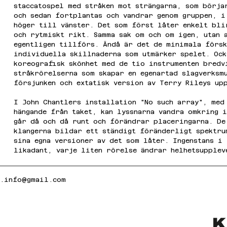
staccatospel med stråken mot strängarna, som börja
och sedan fortplantas och vandrar genom gruppen, i
höger till vänster. Det som först låter enkelt bli
och rytmiskt rikt. Samma sak om och om igen, utan a
egentligen tillförs. Ändå är det de minimala försk
individuella skillnaderna som utmärker spelet. Ock
koreografisk skönhet med de tio instrumenten bredv
stråkrörelserna som skapar en egenartad slagverksm
försjunken och extatisk version av Terry Rileys up
I John Chantlers installation "No such array", med
hängande från taket, kan lyssnarna vandra omkring 
går då och då runt och förändrar placeringarna. De
klangerna bildar ett ständigt föränderligt spektru
sina egna versioner av det som låter. Ingenstans i
likadant, varje liten rörelse ändrar helhetsupplev
k.info@gmail.com