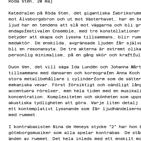
Röda Sten, 28 maj
Katedralen på Röda Sten, det gigantiska fabriksrum
mot Älvsborgsbron och ut mot Västerhavet, har en b
ljud har en tendens att slå mot väggarna och bli g
endagsfestivalen Ensemble, med tre konstellationer
betyder att skapa och lyssna tillsammans, blir rum
medaktör. De enskilda, avgränsade ljuden får själva
bli en resonansyta. De tre akterna är extremt olik
personlig minimalism, på en gång skör och kraftful
Duon Ven, det vill säga Ida Lundén och Johanna Mår
tillsammans med dansaren och koreografen Anna Koch
stora metallbehållare i cylinderform som de sätte
mekaniska vevar. Först försiktigt och oändligt lån
accentuera rörelser, men hela tiden med en musikal
koncentration. Komplexiteten och skönheten som upp
akustiska tydligheten att göra. Varje liten detalj
ett kontemplativt lyssnande som får ljudhändelsern
med rummet.
I kontrabasisten Nina de Heneys stycke "2" har hon 
göteborgsmusiker som alla spelar kontrabas. De stå
änden av rummet. Det hela inleds med ett enskilt m