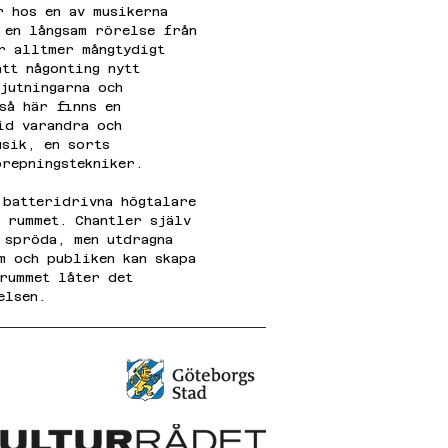
r hos en av musikerna 
 en långsam rörelse från 
r alltmer mångtydigt 
tt någonting nytt 
jutningarna och 
så här finns en 
id varandra och 
usik, en sorts 
prepningstekniker.
 batteridrivna högtalare 
i rummet. Chantler själv 
 spröda, men utdragna 
m och publiken kan skapa 
 rummet låter det 
elsen.