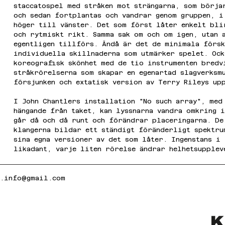
staccatospel med stråken mot strängarna, som börja
och sedan fortplantas och vandrar genom gruppen, i
höger till vänster. Det som först låter enkelt bli
och rytmiskt rikt. Samma sak om och om igen, utan a
egentligen tillförs. Ändå är det de minimala försk
individuella skillnaderna som utmärker spelet. Ock
koreografisk skönhet med de tio instrumenten bredv
stråkrörelserna som skapar en egenartad slagverksm
försjunken och extatisk version av Terry Rileys up
I John Chantlers installation "No such array", med
hängande från taket, kan lyssnarna vandra omkring 
går då och då runt och förändrar placeringarna. De
klangerna bildar ett ständigt föränderligt spektru
sina egna versioner av det som låter. Ingenstans i
likadant, varje liten rörelse ändrar helhetsupplev
k.info@gmail.com