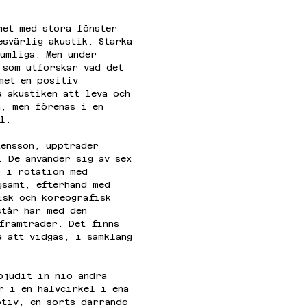
met med stora fönster 
esvärlig akustik. Starka 
rumliga. Men under 
 som utforskar vad det 
met en positiv 
 akustiken att leva och 
a, men förenas i en 
l.
tensson, uppträder 
. De använder sig av sex 
r i rotation med 
gsamt, efterhand med 
isk och koreografisk 
står har med den 
 framträder. Det finns 
a att vidgas, i samklang 
bjudit in nio andra 
r i en halvcirkel i ena 
otiv, en sorts darrande 