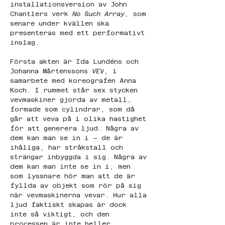
installationsversion av John 
Chantlers verk 
No Such Array
, som 
senare under kvällen ska 
presenteras med ett performativt 
inslag.
Första akten är Ida Lundéns och 
Johanna Mårtenssons 
VEV
, i 
samarbete med koreografen Anna 
Koch. I rummet står sex stycken 
vevmaskiner gjorda av metall, 
formade som cylindrar, som då 
går att veva på i olika hastighet 
för att generera ljud. Några av 
dem kan man se in i – de är 
ihåliga, har stråkstall och 
strängar inbyggda i sig. Några av 
dem kan man inte se in i, men 
som lyssnare hör man att de är 
fyllda av objekt som rör på sig 
när vevmaskinerna vevar. Hur alla 
ljud faktiskt skapas är dock 
inte så viktigt, och den 
processen är inte heller 