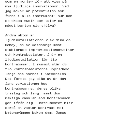
som en monter för att visa på 
nya ljudliga innovationer. Vad 
jag söker är potentialen som 
finns i alla instrument: hur kan 
de skapa musik som talar om 
något bortom sig själva?
Andra akten är 
ljudinstallationen 
2
 av Nina de 
Heney, en av Göteborgs mest 
etablerade improvisationsmusiker 
och kontrabasister. 
2
 är en 
ljudinstallation för tio 
kontrabasar. I rummet står de 
tio kontrabasisterna uppradade 
längs ena hörnet i Katedralen. 
Det första jag slås av är den 
fina variationen hos 
kontrabasarna, deras olika 
träslag och färg, samt den 
mäktiga känslan som kontrabasen 
ger ifrån sig. Instrumentet blir 
också en vacker kontrast mot 
betongväggen bakom dem. Jonas 