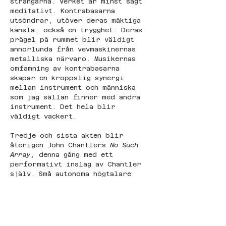
strängarna. Verket är minst sagt 
meditativt. Kontrabasarna 
utsöndrar, utöver deras mäktiga 
känsla, också en trygghet. Deras 
prägel på rummet blir väldigt 
annorlunda från vevmaskinernas 
metalliska närvaro. Musikernas 
omfamning av kontrabasarna 
skapar en kroppslig synergi 
mellan instrument och människa 
som jag sällan finner med andra 
instrument. Det hela blir 
väldigt vackert.
Tredje och sista akten blir 
återigen John Chantlers 
No Such 
Array
, denna gång med ett 
performativt inslag av Chantler 
själv. Små autonoma högtalare 
som drivs på batteri hänger från 
de höga taket i tunna ståltrådar. 
De är runda och i trä. Några 
andra små högtalarlådor, också i 
trä, är utspridda i rummet. 