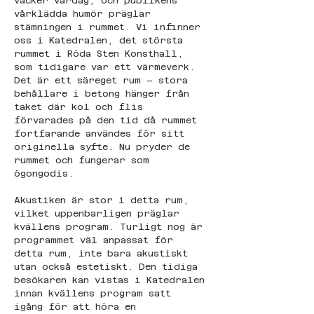
vacker vårdag, och publikens 
vårklädda humör präglar 
stämningen i rummet. Vi infinner 
oss i Katedralen, det största 
rummet i Röda Sten Konsthall, 
som tidigare var ett värmeverk. 
Det är ett säreget rum – stora 
behållare i betong hänger från 
taket där kol och flis 
förvarades på den tid då rummet 
fortfarande användes för sitt 
originella syfte. Nu pryder de 
rummet och fungerar som 
ögongodis.
Akustiken är stor i detta rum, 
vilket uppenbarligen präglar 
kvällens program. Turligt nog är 
programmet väl anpassat för 
detta rum, inte bara akustiskt 
utan också estetiskt. Den tidiga 
besökaren kan vistas i Katedralen 
innan kvällens program satt 
igång för att höra en 