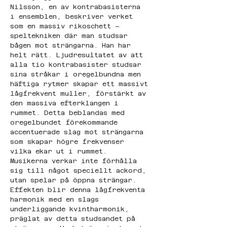
Nilsson, en av kontrabasisterna 
i ensemblen, beskriver verket 
som en massiv rikoschett – 
speltekniken där man studsar 
bågen mot strängarna. Han har 
helt rätt. Ljudresultatet av att 
alla tio kontrabasister studsar 
sina stråkar i oregelbundna men 
häftiga rytmer skapar ett massivt 
lågfrekvent muller, förstärkt av 
den massiva efterklangen i 
rummet. Detta beblandas med 
oregelbundet förekommande 
accentuerade slag mot strängarna 
som skapar högre frekvenser 
vilka ekar ut i rummet. 
Musikerna verkar inte förhålla 
sig till något speciellt ackord, 
utan spelar på öppna strängar. 
Effekten blir denna lågfrekventa 
harmonik med en slags 
underliggande kvintharmonik, 
präglat av detta studsandet på 