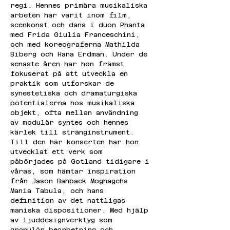
regi. Hennes primära musikaliska 
arbeten har varit inom film, 
scenkonst och dans i duon Phanta 
med Frida Giulia Franceschini, 
och med koreograferna Mathilda 
Biberg och Hana Erdman. Under de 
senaste åren har hon främst 
fokuserat på att utveckla en 
praktik som utforskar de 
synestetiska och dramaturgiska 
potentialerna hos musikaliska 
objekt, ofta mellan användning 
av modulär syntes och hennes 
kärlek till stränginstrument. 
Till den här konserten har hon 
utvecklat ett verk som 
påbörjades på Gotland tidigare i 
våras, som hämtar inspiration 
från Jason Bahback Moghagehs 
Mania Tabula, och hans 
definition av det nattligas 
maniska dispositioner. Med hjälp 
av ljuddesignverktyg som 
granulär bearbetning och 