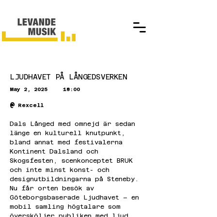
LJUDHAVET PÅ LÅNGEDSVERKEN
May 2, 2025
18:00
@
Rexcell
Dals Långed med omnejd är sedan 
länge en kulturell knutpunkt, 
bland annat med festivalerna 
Kontinent Dalsland och 
Skogsfesten, scenkonceptet BRUK 
och inte minst konst- och 
designutbildningarna på Steneby. 
Nu får orten besök av 
Göteborgsbaserade Ljudhavet – en 
mobil samling högtalare som 
översköljer publiken med ljud. 