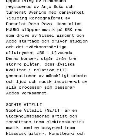
uppsättning av Hinkemann 
regisserad av Anja Suša och 
turnerat Sverige med dansverket 
Yielding koreograferat av 
Escarlet Romo Pozo. Hans alias 
HUUMO släpper musik på KBK rec 
som drivs av Sissel Wincent och 
Adde startade och driver studion 
och det tvärkonstnärliga 
allutrymmet UBS i Ulvsunda. 
Denna konsert utgår från tre 
större plåtar, dess fysiska 
kvalitet i relation till 
generationer av mänskligt arbete 
och ljud och musik inspirerat av 
alla processer som passerar 
Addes verksamhet.
SOPHIE VITELLI
Sophie Vitelli (SE/IT) är en 
Stockholmsbaserad artist och 
tonsättare inom elektroakustisk 
musik, med en bakgrund inom 
klassisk gitarr, konstteori och 