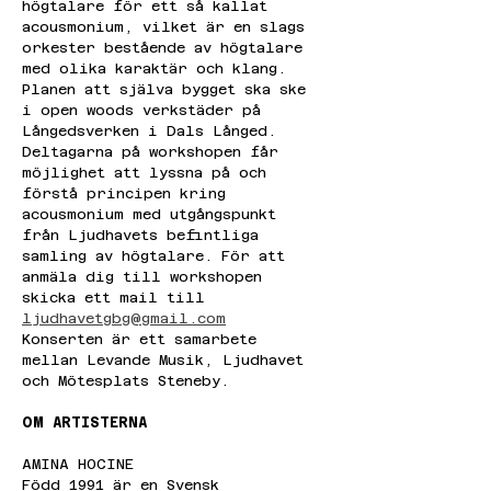
högtalare för ett så kallat 
acousmonium, vilket är en slags 
orkester bestående av högtalare 
med olika karaktär och klang. 
Planen att själva bygget ska ske 
i open woods verkstäder på 
Långedsverken i Dals Långed. 
Deltagarna på workshopen får 
möjlighet att lyssna på och 
förstå principen kring 
acousmonium med utgångspunkt 
från Ljudhavets befintliga 
samling av högtalare. För att 
anmäla dig till workshopen 
skicka ett mail till 
ljudhavetgbg@gmail.com
Konserten är ett samarbete 
mellan Levande Musik, Ljudhavet 
och Mötesplats Steneby.
OM ARTISTERNA
AMINA HOCINE
Född 1991 är en Svensk 