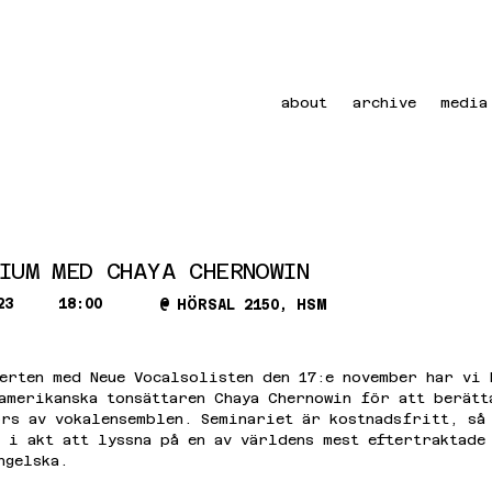
about
archive
media
IUM MED CHAYA CHERNOWIN
23
18:00
@
HÖRSAL 2150, HSM
erten med Neue Vocalsolisten den 17:e november har vi 
amerikanska tonsättaren Chaya Chernowin för att berätt
rs av vokalensemblen. Seminariet är kostnadsfritt, så 
 i akt att lyssna på en av världens mest eftertraktade
ngelska.