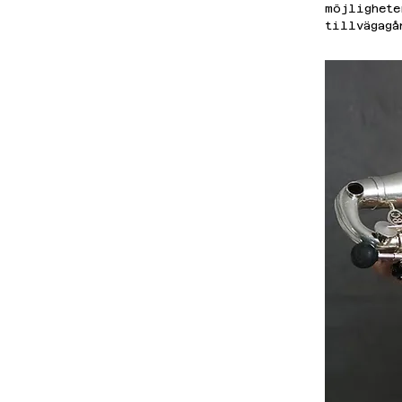
möjlighete
tillvägagå