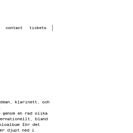
contact
tickets
dean, klarinett, och 
.
e genom en rad olika 
ternationellt, bland 
soloalbum för det 
er djupt ned i 