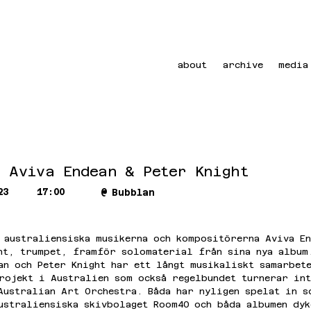
about
archive
media
: Aviva Endean & Peter Knight
23
17:00
@
Bubblan
 australiensiska musikerna och kompositörerna Aviva En
ht, trumpet, framför solomaterial från sina nya album
an och Peter Knight har ett långt musikaliskt samarbet
rojekt i Australien som också regelbundet turnerar in
Australian Art Orchestra. Båda har nyligen spelat in 
ustraliensiska skivbolaget Room40 och båda albumen dyk