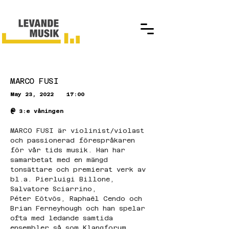
MARCO FUSI
May 23, 2022
17:00
@
3:e våningen
MARCO FUSI är violinist/violast 
och passionerad förespråkaren 
för vår tids musik. Han har
samarbetat med en mängd 
tonsättare och premierat verk av 
bl.a. Pierluigi Billone, 
Salvatore Sciarrino,
Péter Eötvös, Raphaël Cendo och 
Brian Ferneyhough och han spelar 
ofta med ledande samtida
ensembler så som Klangforum 