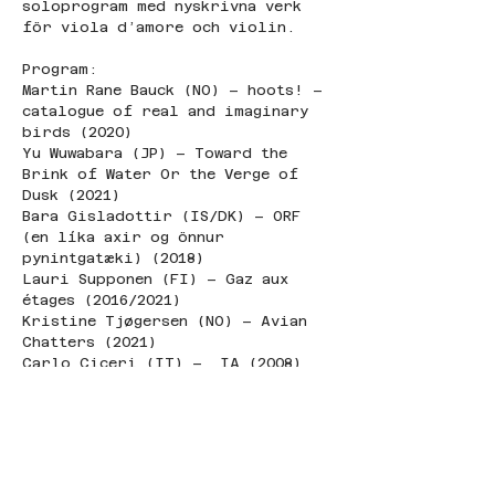
soloprogram med nyskrivna verk 
för viola d’amore och violin.
Program:
Martin Rane Bauck (NO) – hoots! – 
catalogue of real and imaginary 
birds (2020)
Yu Wuwabara (JP) – Toward the 
Brink of Water Or the Verge of 
Dusk (2021)
Bara Gisladottir (IS/DK) – ORF 
(en líka axir og önnur 
pynintgatæki) (2018)
Lauri Supponen (FI) – Gaz aux 
étages (2016/2021)
Kristine Tjøgersen (NO) – Avian 
Chatters (2021)
Carlo Ciceri (IT) –  IA (2008)