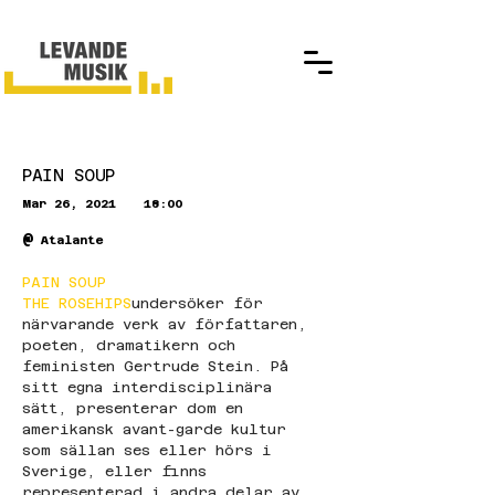
PAIN SOUP
Mar 26, 2021
18:00
@
Atalante
PAIN SOUP
THE ROSEHIPS
undersöker för 
närvarande verk av författaren, 
poeten, dramatikern och 
feministen Gertrude Stein. På 
sitt egna interdisciplinära 
sätt, presenterar dom en 
amerikansk avant-garde kultur 
som sällan ses eller hörs i 
Sverige, eller finns 
representerad i andra delar av 