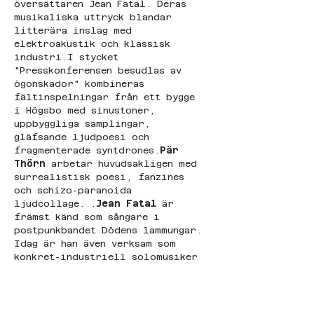
översättaren Jean Fatal. Deras 
musikaliska uttryck blandar 
litterära inslag med 
elektroakustik och klassisk 
industri.I stycket 
"Presskonferensen besudlas av 
ögonskador" kombineras 
fältinspelningar från ett bygge 
i Högsbo med sinustoner, 
uppbyggliga samplingar, 
gläfsande ljudpoesi och 
fragmenterade syntdrones.
Pär 
Thörn
 arbetar huvudsakligen med 
surrealistisk poesi, fanzines 
och schizo-paranoida 
ljudcollage. .
Jean Fatal
 är 
främst känd som sångare i 
postpunkbandet Dödens lammungar. 
Idag är han även verksam som 
konkret-industriell solomusiker
Titta på videon här