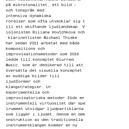
på mikrotonalitet, ett bild - 
och tonspråk med 
intensiva dynamiska 
rörelser som ofta utvecklar sig t
ill ett skiftande ljudlandskap. V
iolonisten Biliana Voutchkova och
 klarinettisten Michael Thieke 
har sedan 2011 arbetat med både 
kompositions och 
improvisationsmetoder som 2016 
ledde till konceptet Blurred 
Music, som är dedikerad till att 
översätta det visuella konceptet 
av suddiga bilder till 
ljudformer och 
klangstrategier. Ur 
experimentella och 
improvisatoriska metoder föds en 
instrumentell virtuositet där spe
lrummet utvidgar ljudpartiklarna 
som ligger i ljudet. Genom en dek
onstruktion av den traditionella 
instrumentklangen kommer en ny 