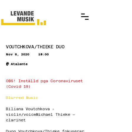
VOUTCHKOVA/THIEKE DUO
Nov 6, 2020
18:00
@
Atalante
OBS! Inställd pga Coronaviruset 
(Covid 19)
Blurred Music
Biliana Voutchkova - 
violin/voiceMichael Thieke – 
clarinet
Duon Voutchkova/Thieke fokuserar 