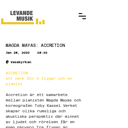
MAGDA MAYAS: ACCRETION
Jan 28, 2020
18:30
@
Vasakyrkan
ACCRETION - 
ett verk för 3 flygar och en 
pianist
Accretion är ett samarbete 
mellan pianisten Magda Mayas och 
koreografen Toby Kassel.Verket 
skapar olika rumsliga och 
akustiska perspektiv där minnet 
av ljudet och rörelsen får en 
egen närvaro.Tre flygar är 