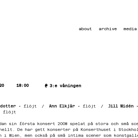
about
archive
media
20
18:00
@
3:e våningen
dotter - 
flöjt  /  
Ann Elkjär - 
flöjt  /  
Jill Widén 
- 
flöjt
dan sin första konsert 2008 spelat på stora och små sc
nellt. De har gett konserter på Konserthuset i Stockho
n i Wien, men också på små intima scener som konstgall