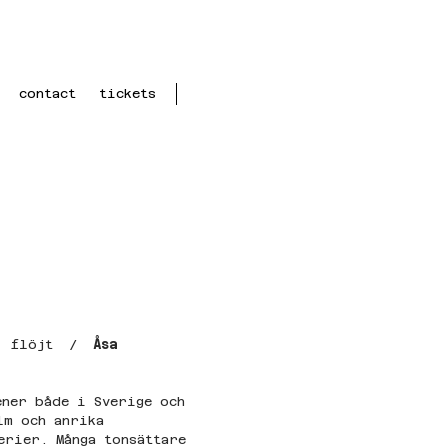
contact
tickets
- 
flöjt  /  
Åsa 
ener både i Sverige och 
lm och anrika 
erier. Många tonsättare 