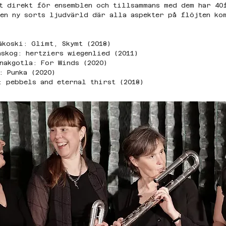
t direkt för ensemblen och tillsammans med dem har 40
en ny sorts ljudvärld där alla aspekter på flöjten ko
äkoski: Glimt, Skymt (2018) 
nskog: hertziers wiegenlied (2011)  
nakgotla: For Winds (2020) 
: Punka (2020)  
: pebbels and eternal thirst (2018)