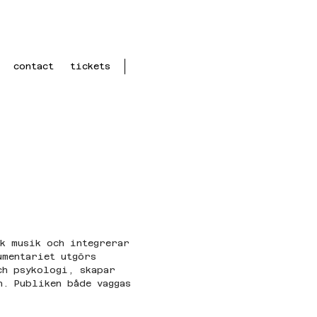
contact
tickets
k musik och integrerar 
umentariet utgörs 
ch psykologi, skapar 
n. Publiken både vaggas 