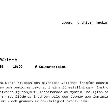
about
archive
media
MOTHER
19
16:00
@
Kulturtemplet
na Ulrik Nilsson och Magdalena Meitzner framför scenis
er och performancekonst i sina föreställningar. Instr
diverse ljudobjekt. Inspirerade av mystik, religion o
her ett flöde av ljud och bild som öppnar upp fantasi
 om - och gränsen av bekvämlighet överskrids. 