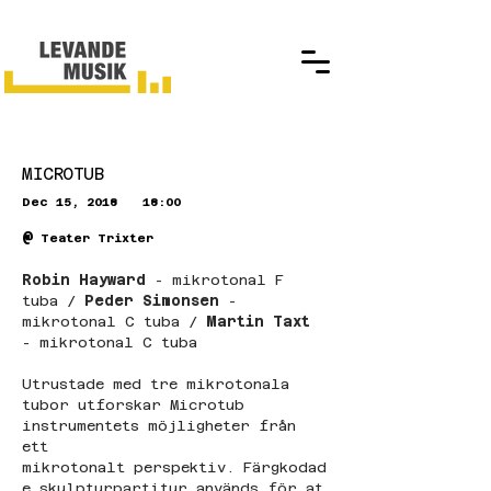
MICROTUB
Dec 15, 2018
18:00
@
Teater Trixter
Robin Hayward 
- mikrotonal F 
tuba /
 Peder Simonsen
 - 
mikrotonal C tuba / 
Martin Taxt
- mikrotonal C tuba
Utrustade med tre mikrotonala 
tubor utforskar Microtub 
instrumentets möjligheter från 
ett 
mikrotonalt perspektiv. Färgkodad
e skulpturpartitur används för at