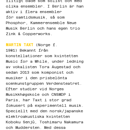
flitigt både som solist och med 
olika ensembler. I Berlin är han 
aktiv i flera ensembler 
för samtidsmusik, så som 
Phosphor, Kammerensemble Neue 
Musik Berlin och hans egen trio 
Zink & Copperworks.
MARTIN TAXT
 (Norge f. 
1981) Bekannt från 
konstellationer som kvintetten 
Music for a While, under ledning 
av vokalisten Tora Augestad och 
sedan 2013 som komponist och 
musiker i den prisbelönta 
scenkunstgruppen Verdensteatret. 
Efter studier vid Norges 
Musikkhøgskole och CNSMDP i 
Paris, har Taxt i stor grad 
fokusert på experimentell musik. 
Speciellt med den norsk/japanske 
elektroakustiska kvintetten 
Koboku Senjû, Toshimaru Nakamura 
och Muddersten. Med dessa 