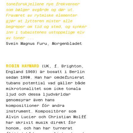
toneforskjellene nye frekvenser 
som bølger avgårde og dør ut. 
Fraværet av rytmiske elementer 
gjør at lytteren mister alle 
begreper om tid og sted, og synker 
inn i tubaistenes ustoppelige elv 
av toner ... 
Svein Magnus Furu, Morgenbladet
ROBIN HAYWARD
 (UK, f. Brighton, 
England 1969) är bosatt i Berlin 
sedan 1998. Han har omdefinierat 
tubans potential vad gäller både 
mikrotonalitet som icke tonala 
ljud och dessa ljudvärldar 
genomsyrar även hans 
kompositioner för andra 
instrument. Kompositörer som 
Alvin Lucier och Christian Wolff 
har skrivit musik direkt för 
honom, och han har turnerat 