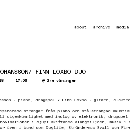
about
archive
media
JOHANSSON/ FINN LOXBO DUO
18
17:00
@
3:e våningen
nsson - piano, dragspel / Finn Loxbo - gitarr, elektr
eparerade strängar från piano och stålsträngad akustis
ll oigenkännlighet med inslag av elektronik, dragspel
rovisationer i djupt skiftande klangmiljöer, musik i 
ar även i band som Doglife, Strändernas Svall och Fir