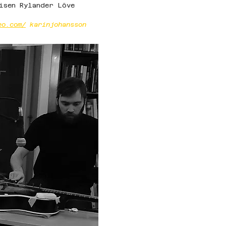
isen Rylander Löve 
eo.com/
 karinjohansson