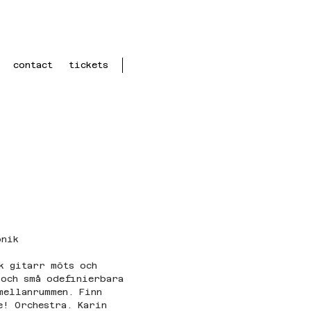
contact
tickets
onik
k gitarr möts och 
 och små odefinierbara 
mellanrummen. Finn 
e! Orchestra. Karin 