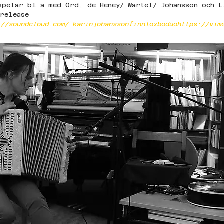
spelar bl a med Ord, de Heney/ Wartel/ Johansson och L
release 
://soundcloud.com/
 karinjohanssonfinnloxboduohttps://
vim