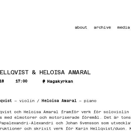
about
archive
media
HELLQVIST & HELOISA AMARAL
18
17:00
@
Hagakyrkan
qvist
 – violin / 
Heloisa Amaral
 – piano
qvist och Heloisa Amaral framför verk för soloviolin
s med elmotorer och motoriserade föremål. Det är tons
Papalexandri-Alexandri och Johan Svensson som utveckla
ruktioner och skrivit verk för Karin Hellqvist/duon. 