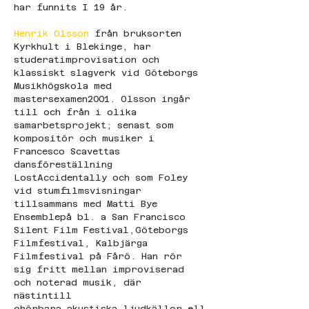
har funnits I 19 år.
Henrik Olsson
 från bruksorten 
Kyrkhult i Blekinge, har 
studeratimprovisation och 
klassiskt slagverk vid Göteborgs 
Musikhögskola med 
mastersexamen2001. Olsson ingår 
till och från i olika 
samarbetsprojekt; senast som 
kompositör och musiker i 
Francesco Scavettas 
dansföreställning 
LostAccidentally och som Foley 
vid stumfilmsvisningar 
tillsammans med Matti Bye 
Ensemblepå bl. a San Francisco 
Silent Film Festival,Göteborgs 
Filmfestival, Kalbjärga 
Filmfestival på Fårö. Han rör 
sig fritt mellan improviserad 
och noterad musik, där 
nästintill 
ohörbara akustiska ljudkällor ell