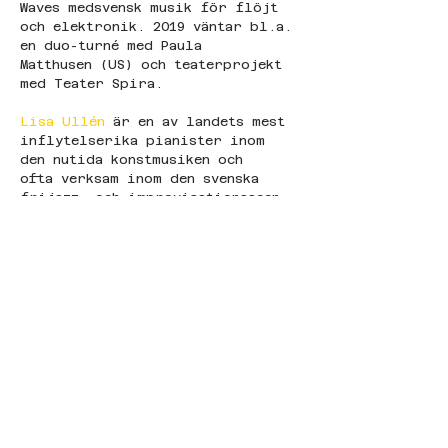
Waves medsvensk musik för flöjt 
och elektronik. 2019 väntar bl.a. 
en duo-turné med Paula 
Matthusen (US) och teaterprojekt 
med Teater Spira.
Lisa Ullén 
är en av landets mest 
inflytelserika pianister inom 
den nutida konstmusiken och 
ofta verksam inom den svenska 
frijazz- och improvisationsscen. 
Ullén är också internationellt 
känd som en unik och 
kompromisslös tonsättare 
och musiker. Under de senaste 
decenniet åren har hon släppt 
över femton album i både eget 
namn och i olika 
samarbeten med musiker som Charlo
tte Hug, Okkyung Lee, Nina 
de Heney, Mariam Wallentin, 
Maggie Nicols och turnerat 
i Europa, USA, Kanada och Japan. 
Senast har hon släppt trippel-