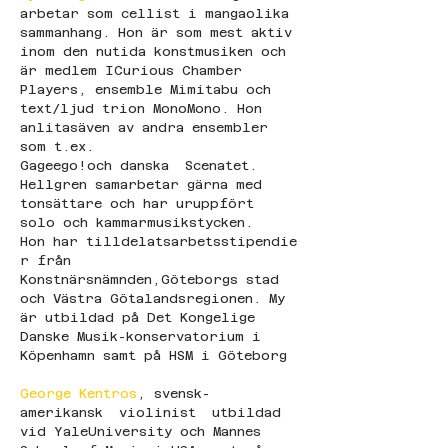
arbetar som cellist i mangaolika 
sammanhang. Hon är som mest aktiv 
inom den nutida konstmusiken och 
är medlem ICurious Chamber 
Players, ensemble Mimitabu och 
text/ljud trion MonoMono. Hon 
anlitasäven av andra ensembler 
som t.ex. 
Gageego!och danska  Scenatet. 
Hellgren samarbetar gärna med 
tonsättare och har uruppfört 
solo och kammarmusikstycken. 
Hon har tilldelatsarbetsstipendie
r från 
Konstnärsnämnden,Göteborgs stad 
och Västra Götalandsregionen. My 
är utbildad på Det Kongelige 
Danske Musik-konservatorium i 
Köpenhamn samt på HSM i Göteborg
George Kentros
, svensk-
amerikansk  violinist  utbildad 
vid YaleUniversity och Mannes 