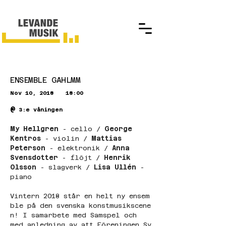
ENSEMBLE GAHLMM
Nov 10, 2018
18:00
@
3:e våningen
My Hellgren
 - cello / 
George 
Kentros
 - violin / 
Mattias 
Peterson
 - elektronik / 
Anna 
Svensdotter
 - flöjt / 
Henrik 
Olsson
 - slagverk / 
Lisa Ullén 
- 
piano
Vintern 2018 står en helt ny ensem
ble på den svenska konstmusikscene
n! I samarbete med Samspel och 
med anledning av att Föreningen Sv