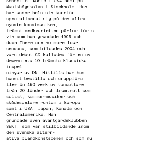
School of Music i USA samt på 
Musikhögskolan i Stockholm. Han 
har under hela sin karriär 
specialiserat sig på den allra 
nyaste konstmusiken, 
främst medkvartetten pärlor för s
vin som han grundade 1995 och 
duon There are no more four 
seasons, som bildades 2004 och 
vars debut-CD kallades för en av 
decenniets 10 främsta klassiska 
inspel-
ningar av DN. Hittills har han 
hunnit beställa och uruppföra 
fler än 150 verk av tonsättare 
från 20 länder och framträtt som 
solist, kammar-musiker och 
skådespelare runtom i Europa 
samt i USA, Japan, Kanada och 
Centralamerika. Han 
grundade även avantgardeklubben 
SEKT, som var stilbildande inom 
den svenska altern-
ativa blandkonstscenen och som nu 