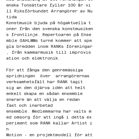
enska Tonsättare fyller 100 år vi
ll Riksförbundet Arrangörer av Nu
tida 
Konstmusik bjuda på högaktuella t
oner från den svenska konstmusiken
s frontlinje. Repertoaren på Ense
mble GAHLMMs turné kommer att spe
gla bredden inom RANKs föreningar
, från kammarmusik till improvis
ation och elektronik. 
För att fånga den genremässiga 
spridningen  över  arrangörernas 
verksamhetsfält har RANK tagit 
sig an den djärva idén att helt 
enkelt skapa en sådan ensemble 
snarare än att välja en redan 
fast och inarbetad 
ensemble. Medlemmarna har valts m
ed omsorg för att ingå i detta ex
periment som RANK kallar Artist i
n 
Motion - en projektmodell för att