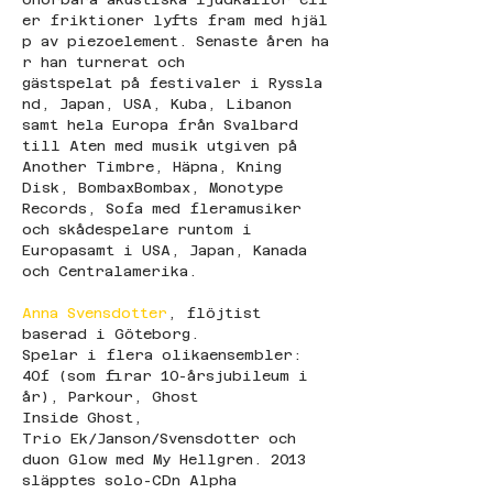
er friktioner lyfts fram med hjäl
p av piezoelement. Senaste åren ha
r han turnerat och 
gästspelat på festivaler i Ryssla
nd, Japan, USA, Kuba, Libanon 
samt hela Europa från Svalbard 
till Aten med musik utgiven på 
Another Timbre, Häpna, Kning 
Disk, BombaxBombax, Monotype 
Records, Sofa med fleramusiker 
och skådespelare runtom i 
Europasamt i USA, Japan, Kanada 
och Centralamerika. 
Anna Svensdotter
, flöjtist 
baserad i Göteborg. 
Spelar i flera olikaensembler: 
40f (som firar 10-årsjubileum i 
år), Parkour, Ghost 
Inside Ghost, 
Trio Ek/Janson/Svensdotter och 
duon Glow med My Hellgren. 2013 
släpptes solo-CDn Alpha 